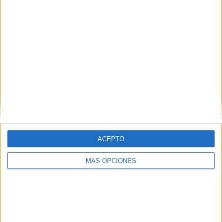
caducado
HACE 2 HORAS
El inmigrante que llegó en parapente a
Benzú en pleno blindaje de la frontera
con Marruecos
HACE 3 HORAS
Hasta 7.000 euros por pase de
inmigrantes Ceuta-Algeciras: el negocio
de la avalancha
HACE 3 HORAS
ACEPTO
Ceuta nos necesita
HACE 5 HORAS
MÁS OPCIONES
Castillejos se blinda ante los anuncios de
entrada de inmigrantes en Ceuta
HACE 6 HORAS