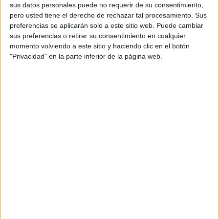
sus datos personales puede no requerir de su consentimiento,
por procedimientos de expulsión antes de que las
pero usted tiene el derecho de rechazar tal procesamiento. Sus
autoridades resuelvan sus solicitudes.
preferencias se aplicarán solo a este sitio web. Puede cambiar
sus preferencias o retirar su consentimiento en cualquier
momento volviendo a este sitio y haciendo clic en el botón
"Privacidad" en la parte inferior de la página web.
Garantías durante la tramitación
El Defensor del Pueblo también ha solicitado que, cuando
una persona extranjera afirme haber presentado una
solicitud de
autorización de residencia por arraigo
extraordinario
y aporte el correspondiente justificante, las
autoridades verifiquen previamente la documentación
antes de iniciar cualquier procedimiento de expulsión.