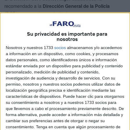
recomendado a la
Dirección General de la Policía
(DGP)
que evite la expulsión de personas extranjeras que
se encuentren inmersas en el actual proceso
de
regularización extraordinaria
de su situación
Su privacidad es importante para
administrativa en España. Una situación en la que se
nosotros
encuentran muchas personas en Ceuta.
Nosotros y nuestros 1733
socios
almacenamos y/o accedemos
a información en un dispositivo, como cookies, y procesamos
La institución considera que, durante el período de
datos personales, como identificadores únicos e información
vigencia de este procedimiento, iniciado el
16 de abril
y
estándar enviada por un dispositivo para publicidad y contenido
con finalización prevista para el próximo
30 de junio
, no
personalizado, medición de publicidad y contenido,
deberían dictarse órdenes de expulsión contra ciudadanos
investigación de audiencia y desarrollo de servicios.
Con su
permiso, nosotros y nuestros socios podemos utilizar datos de
extranjeros sin
antecedentes penales
cuando la medida
localización geográfica precisa e identificación mediante las
se base exclusivamente en su situación de
estancia
características de dispositivos. Puede hacer clic para otorgarnos
irregular
.
su consentimiento a nosotros y a nuestros 1733 socios para
que llevemos a cabo el procesamiento previamente descrito. De
Según la recomendación trasladada a la DGP, el objetivo
forma alternativa, puede acceder a información más detallada y
es evitar que personas que están tratando de
acceder a la
cambiar sus preferencias antes de otorgar o negar su
consentimiento.
Tenga en cuenta que algún procesamiento de
regularización administrativa
puedan verse afectadas