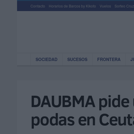
Contacto
Horarios de Barcos by Kikoto
Vuelos
Sorteo Cruz
SOCIEDAD
SUCESOS
FRONTERA
J
DAUBMA pide un
podas en Ceut