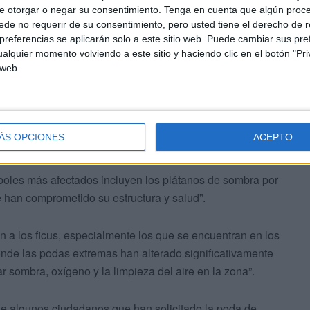
e otorgar o negar su consentimiento.
Tenga en cuenta que algún proc
de no requerir de su consentimiento, pero usted tiene el derecho de r
referencias se aplicarán solo a este sitio web. Puede cambiar sus pref
alquier momento volviendo a este sitio y haciendo clic en el botón "Pri
 web.
s, conocidas como terciado y desmoches, han
afectado
ÁS OPCIONES
ACEPTO
e de nuestra ciudad”.
rboles más afectados incluyen los plátanos de sombra por
e han comprometido su estructura y salud”.
 a los ficus, especialmente los que se encuentran en los
nde las podas extremas han alterado significativamente
r sombra, oxígeno y la limpieza del aire en la zona”.
e algunos ciudadanos que han solicitado la poda de