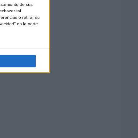
esamiento de sus
echazar tal
erencias o retirar su
vacidad" en la parte