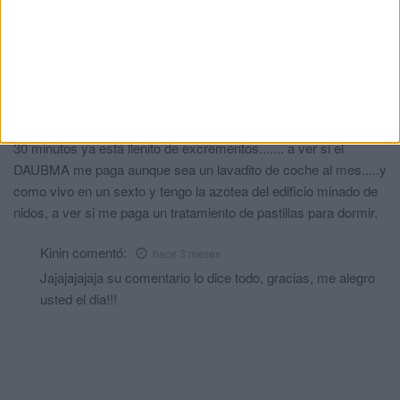
Pues yo le digo a los iluminados de DAUBMA, que vuelvo a
repetir, no se de dónde narices se han sacado el chiringuito, que
estamos hasta las narices de las ratas estás con alas y que en
vez de hablar tanta tontería, deberían plantear un programa de
control de natalidad, tanto en gaviotas como el palomas. El claro
ejemplo de la plaga : lavo el coche, lo aparco en la calle y a los
30 minutos ya está llenito de excrementos....... a ver si el
DAUBMA me paga aunque sea un lavadito de coche al mes.....y
como vivo en un sexto y tengo la azotea del edificio minado de
nidos, a ver si me paga un tratamiento de pastillas para dormir.
Kinin
comentó:
hace 3 meses
Jajajajajaja su comentario lo dice todo, gracias, me alegro
usted el dia!!!