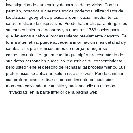
recogido por la entidad:
“uno de los huevos incluso
investigación de audiencia y desarrollo de servicios.
Con su
estaba piando en el momento de su recogida”
, lo que
permiso, nosotros y nuestros socios podemos utilizar datos de
evidenciaría que el embrión seguía con vida en el
localización geográfica precisa e identificación mediante las
momento de la retirada.
características de dispositivos. Puede hacer clic para otorgarnos
su consentimiento a nosotros y a nuestros 1733 socios para
que llevemos a cabo el procesamiento previamente descrito. De
Falta de inspección previa en el solar
forma alternativa, puede acceder a información más detallada y
cedido
cambiar sus preferencias antes de otorgar o negar su
consentimiento.
Tenga en cuenta que algún procesamiento de
sus datos personales puede no requerir de su consentimiento,
Desde Daubma se señala directamente a la Consejería
pero usted tiene el derecho de rechazar tal procesamiento. Sus
competente por no haber realizado una inspección previa
preferencias se aplicarán solo a este sitio web. Puede cambiar
del terreno antes de cederlo.
sus preferencias o retirar su consentimiento en cualquier
momento volviendo a este sitio y haciendo clic en el botón
La asociación subraya que
la presencia de gaviotas
"Privacidad" en la parte inferior de la página web.
patiamarillas en la zona es habitual
y que la época de
cría es perfectamente conocida, por lo que consideran que
se produjo una
omisión en las labores de prevención.
En este sentido, recuerdan que la Ley 42/2007 de