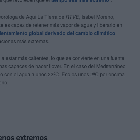
teoróloga de Aquí La Tierra de
RTVE
, Isabel Moreno,
e es capaz de retener más vapor de agua y liberarlo en
alentamiento global derivado del cambio climático
taciones más extremas.
 a estar más calientes, lo que se convierte en una fuente
mas capaces de hacer llover. En el caso del Mediterráneo
ado con el agua a unos 22ºC. Eso es unos 2ºC por encima
eno.
menos extremos