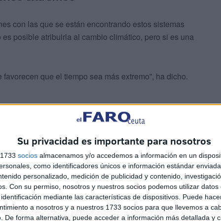
ones con las que se están encontrando estos sistemas
s posible atribuirla al cambio climático, pero si es una
 favorecen que el tiempo sea más extremo”, ha dicho.
Su privacidad es importante para nosotros
s 1733
socios
almacenamos y/o accedemos a información en un disposit
diado, aunque “la ciencia lleva tiempo alertando sobre
sonales, como identificadores únicos e información estándar enviada 
iendo el cambio climático, y no necesitamos esperar ni
ntenido personalizado, medición de publicidad y contenido, investigaci
os posibles”, ha expresado.
os.
Con su permiso, nosotros y nuestros socios podemos utilizar datos 
identificación mediante las características de dispositivos. Puede hacer
ntimiento a nosotros y a nuestros 1733 socios para que llevemos a ca
dad de adaptación a la nueva era climática: El cambio
. De forma alternativa, puede acceder a información más detallada y 