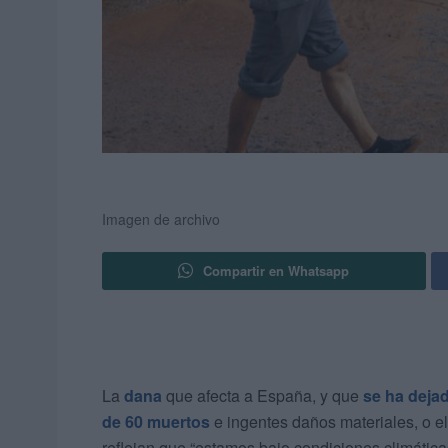
Imagen de archivo
Compartir en Whatsapp
La
dana
que afecta a España, y que
se ha deja
de 60 muertos
e ingentes daños materiales, o e
reflejan que “estamos bajo condiciones climátic