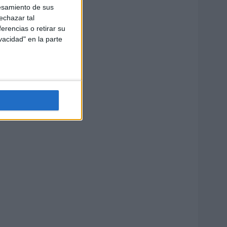
esamiento de sus
echazar tal
erencias o retirar su
vacidad" en la parte