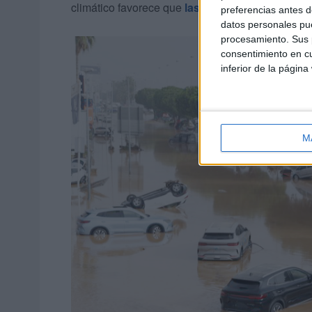
climático favorece que
las lluvias sean más int
preferencias antes d
datos personales pue
procesamiento. Sus p
consentimiento en cu
inferior de la página
M