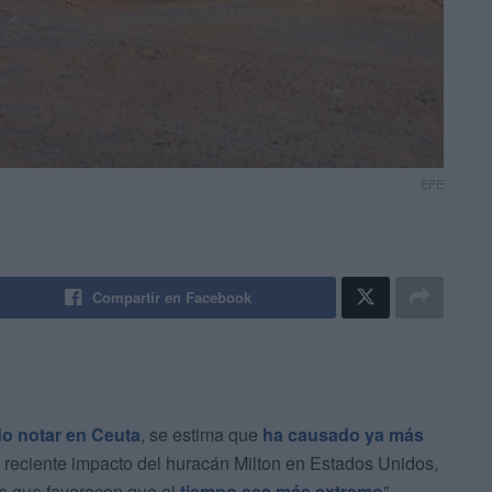
EFE
Compartir en Facebook
do notar en Ceuta
, se estima que
ha causado ya más
l reciente impacto del huracán Milton en Estados Unidos,
as que favorecen que el
tiempo sea más extremo
”.