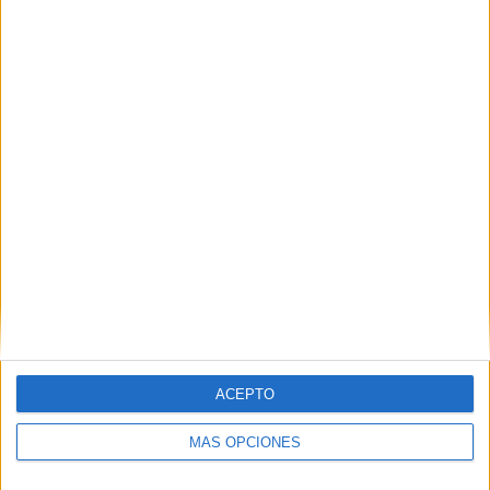
La ola de calor sigue: ¿cuál es la temperatura
ideal para poner el aire acondicionado?
POR
ISABEL JIMÉNEZ
18/07/2026
1
1
2
…
39
ACEPTO
MÁS OPCIONES