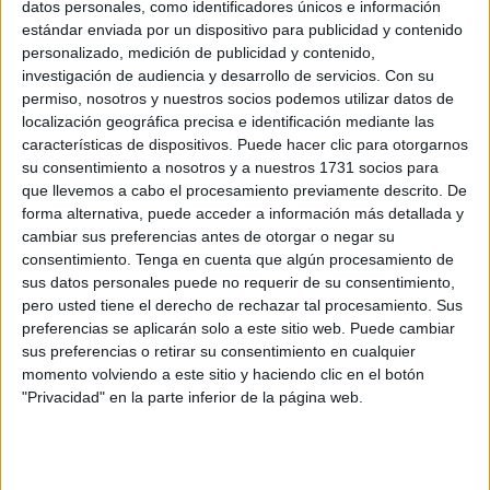
datos personales, como identificadores únicos e información
estándar enviada por un dispositivo para publicidad y contenido
La ola de calor aprieta en Ceuta: aviso
personalizado, medición de publicidad y contenido,
amarillo por temperaturas máximas de 38º
investigación de audiencia y desarrollo de servicios.
Con su
POR
ISABEL JIMÉNEZ
22/07/2026
1
permiso, nosotros y nuestros socios podemos utilizar datos de
localización geográfica precisa e identificación mediante las
De los 20 a los 27 grados: así ha subido el
características de dispositivos. Puede hacer clic para otorgarnos
termómetro en Ceuta
su consentimiento a nosotros y a nuestros 1731 socios para
POR
PALOMA ABAD
20/07/2026
0
que llevemos a cabo el procesamiento previamente descrito. De
forma alternativa, puede acceder a información más detallada y
Las altas temperaturas no se marchan:
cambiar sus preferencias antes de otorgar o negar su
ampliado el aviso amarillo en Ceuta a este
consentimiento.
Tenga en cuenta que algún procesamiento de
martes
sus datos personales puede no requerir de su consentimiento,
POR
ISABEL JIMÉNEZ
20/07/2026
0
pero usted tiene el derecho de rechazar tal procesamiento. Sus
preferencias se aplicarán solo a este sitio web. Puede cambiar
Ampliado el aviso amarillo por altas
sus preferencias o retirar su consentimiento en cualquier
temperaturas en Ceuta a este lunes
momento volviendo a este sitio y haciendo clic en el botón
POR
ISABEL JIMÉNEZ
19/07/2026
0
"Privacidad" en la parte inferior de la página web.
Aviso amarillo este domingo en Ceuta por
altas temperaturas
POR
ISABEL JIMÉNEZ
18/07/2026
1