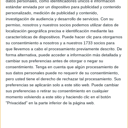
datos personales, como identificadores únicos e información
estándar enviada por un dispositivo para publicidad y contenido
CULTURA Y TRADICIONES
personalizado, medición de publicidad y contenido,
Los ceutíes pasan ante la Virgen de África en la
investigación de audiencia y desarrollo de servicios.
Con su
jornada de veneración
permiso, nosotros y nuestros socios podemos utilizar datos de
localización geográfica precisa e identificación mediante las
06/08/2026
características de dispositivos. Puede hacer clic para otorgarnos
“Primero clase media; luego,
su consentimiento a nosotros y a nuestros 1733 socios para
CULTURA Y TRADICIONES
democracia”
que llevemos a cabo el procesamiento previamente descrito. De
forma alternativa, puede acceder a información más detallada y
POR
REDACCIÓN
07/03/2011
cambiar sus preferencias antes de otorgar o negar su
consentimiento.
Tenga en cuenta que algún procesamiento de
sus datos personales puede no requerir de su consentimiento,
La directora general de Bellas Artes visitará Ceuta el 26 de
CULTURA Y TRADICIONES
pero usted tiene el derecho de rechazar tal procesamiento. Sus
mayo
preferencias se aplicarán solo a este sitio web. Puede cambiar
POR
REDACCIÓN
07/03/2011
sus preferencias o retirar su consentimiento en cualquier
momento volviendo a este sitio y haciendo clic en el botón
“El sexto centenario es una
CULTURA Y TRADICIONES
"Privacidad" en la parte inferior de la página web.
oportunidad de reconocimiento
histórico mutuo”
POR
REDACCIÓN
06/03/2011