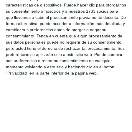
características de dispositivos. Puede hacer clic para otorgarnos
En el
Mercado Central
de Abastos la entrada y salida de
su consentimiento a nosotros y a nuestros 1733 socios para
personas es constante, pero los ceutíes compran
que llevemos a cabo el procesamiento previamente descrito. De
prácticamente lo necesario tras los excesos de estas
forma alternativa, puede acceder a información más detallada y
semanas pasadas.
cambiar sus preferencias antes de otorgar o negar su
consentimiento.
Tenga en cuenta que algún procesamiento de
Uno de los sectores que más nota esta bajada de las
sus datos personales puede no requerir de su consentimiento,
ventas son los
pescaderos
, que pasan de estar al alza a
pero usted tiene el derecho de rechazar tal procesamiento. Sus
preferencias se aplicarán solo a este sitio web. Puede cambiar
ver en sus puestos tan solo un goteo de compradores.
sus preferencias o retirar su consentimiento en cualquier
momento volviendo a este sitio y haciendo clic en el botón
Así lo ha confirmado Alejandro Borrego, que ocupa el
"Privacidad" en la parte inferior de la página web.
puesto número 11 en el Mercado Central. Según su
experiencia, las ventas “algo bajan siempre porque hay
menos gente que viene al mercado y los
precios
bajan
porque no hay tantos queriendo comprar pescado”.
Una tendencia que confirma el pescadero Carlos
Ramírez
, para quien “se ha notado un descenso porque
obviamente la cuesta de enero es muy difícil para todos y