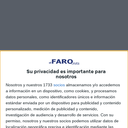
Su privacidad es importante para
Imágenes: Jesús Galindo
nosotros
Nosotros y nuestros 1733
socios
almacenamos y/o accedemos
a información en un dispositivo, como cookies, y procesamos
datos personales, como identificadores únicos e información
La cuesta de enero se nota en los bolsillos de los
estándar enviada por un dispositivo para publicidad y contenido
consumidores y, por ende, en los
comerciantes
de Ceuta,
personalizado, medición de publicidad y contenido,
que han visto cómo las ventas han bajado en esta semana
investigación de audiencia y desarrollo de servicios.
Con su
permiso, nosotros y nuestros socios podemos utilizar datos de
posterior al término de las fiestas navideñas.
localización geográfica precisa e identificación mediante las