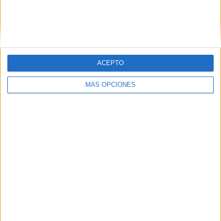
Tags:
Comercio
Mercado Central
Pesca
ACEPTO
Related
Posts
MÁS OPCIONES
La Cámara de Comercio de Ceuta crea la
Oficina de Atención al Empresario frente
a la crisis
HACE 2 DÍAS
Los comercios locales reabren, pero
asumen pérdidas "bastante
considerables"
HACE 5 DÍAS
El comercio local reabre sus puertas