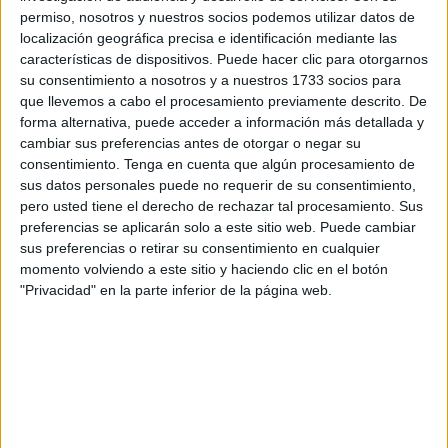
porque ese animal no tiene miramientos por la comida. Es
permiso, nosotros y nuestros socios podemos utilizar datos de
localización geográfica precisa e identificación mediante las
decir, lo que le pongas por delante se lo va a comer: un
características de dispositivos. Puede hacer clic para otorgarnos
calamar, pulpo, un róbalo de mediano tamaño. En este
su consentimiento a nosotros y a nuestros 1733 socios para
caso fue una breca”.
que llevemos a cabo el procesamiento previamente descrito. De
forma alternativa, puede acceder a información más detallada y
Capturar este ejemplar no fue solo mérito de Carlos
cambiar sus preferencias antes de otorgar o negar su
Ramírez, sino de tres personas más. A él lo acompañaban
consentimiento.
Tenga en cuenta que algún procesamiento de
sus datos personales puede no requerir de su consentimiento,
dos marineros más de la embarcación pesquera
pero usted tiene el derecho de rechazar tal procesamiento. Sus
Llobaterta, así como el patrón.
preferencias se aplicarán solo a este sitio web. Puede cambiar
sus preferencias o retirar su consentimiento en cualquier
El peso de este ejemplar ha batido un record mundial, ya
momento volviendo a este sitio y haciendo clic en el botón
que rondaba los 18 kilos y 750 gramos. Como era de
"Privacidad" en la parte inferior de la página web.
esperar, el pez dentón fue vendido rápidamente. Lo
adquirió un
restaurante local
.
Sobre su venta, asegura que el comprador “se lo llevó para
un expositor, una vitrina que tiene especial para el
pescado”, aunque “es para consumo, ya que no es un