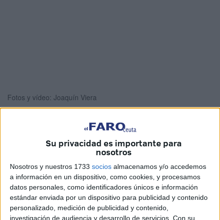
Fotos y vídeo: Joaquín Viera
Su privacidad es importante para
El ceutí Carlos Ramírez es el pescador que ha logrado
nosotros
capturar
el pez dentón de mayor peso
en el mundo
en
Nosotros y nuestros 1733
socios
almacenamos y/o accedemos
aguas cercanas a Ceuta
.
a información en un dispositivo, como cookies, y procesamos
datos personales, como identificadores únicos e información
Según ha relatado a FaroTV, “fue un arte de pesca menor.
estándar enviada por un dispositivo para publicidad y contenido
Se cogió al trasmallo y el animal vino, como buen
personalizado, medición de publicidad y contenido,
depredador que es, comiendo. Le entró una breca grande,
investigación de audiencia y desarrollo de servicios.
Con su