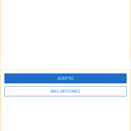
Tags:
Animales
Comercio
Mercado Central
Related
Posts
Los comercios locales reabren, pero
asumen pérdidas "bastante
considerables"
ACEPTO
HACE 3 DÍAS
MÁS OPCIONES
El comercio local reabre sus puertas
parcialmente y recupera la actividad con
cautela
HACE 6 DÍAS
La CECE pide prudencia para abrir