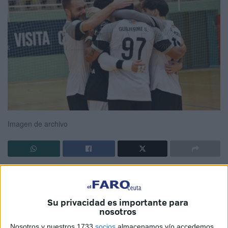
Imagen de archivo
La temporada empieza a llegar a su fin
y los equipos de
fútbol sala empiezan a mirar el calendario, haciendo
números y buscando los huecos, qué debe y qué no debe
Su privacidad es importante para
nosotros
pasar para cumplir sus objetivos.
Nosotros y nuestros 1733
socios
almacenamos y/o accedemos