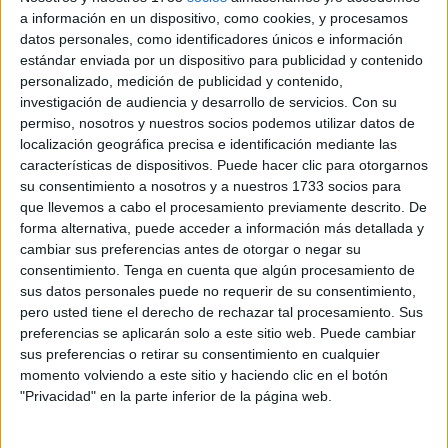
Hay equipos en luchas encarnizadas por la permanencia,
a información en un dispositivo, como cookies, y procesamos
otros luchando por oníricos playoffs. El caso es que la
datos personales, como identificadores únicos e información
estándar enviada por un dispositivo para publicidad y contenido
temporada afronta su último cuarto y así va cada equipo.
personalizado, medición de publicidad y contenido,
investigación de audiencia y desarrollo de servicios.
Con su
UA Ceutí
permiso, nosotros y nuestros socios podemos utilizar datos de
localización geográfica precisa e identificación mediante las
Quizá la situación del Ceutí es la más delicada.
A cuatro
características de dispositivos. Puede hacer clic para otorgarnos
su consentimiento a nosotros y a nuestros 1733 socios para
puntos de la permanencia, con un partido menos
(este
que llevemos a cabo el procesamiento previamente descrito. De
fin de semana ante el Gasifred Ibiza, que tendrá que ser un
forma alternativa, puede acceder a información más detallada y
todo o nada), el equipo de Nacho García tiene que luchar
cambiar sus preferencias antes de otorgar o negar su
si cuartel por la permanencia. El descenso abortado del
consentimiento.
Tenga en cuenta que algún procesamiento de
sus datos personales puede no requerir de su consentimiento,
verano pasado está en la memoria y el conjunto unionista
pero usted tiene el derecho de rechazar tal procesamiento. Sus
quiere salvar los muebles.
preferencias se aplicarán solo a este sitio web. Puede cambiar
sus preferencias o retirar su consentimiento en cualquier
Cierto es, también, que el equipo ha pagado caro su tramo
momento volviendo a este sitio y haciendo clic en el botón
bajo Gonzalo Iglesias ‘Morenín’. Con Nacho García Castro
"Privacidad" en la parte inferior de la página web.
han mejorado claramente sus registros y necesitarán de un
plus para el objetivo.