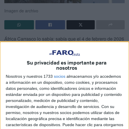
Imagen de archivo
África Carrasco lo sabía: sabía que el 4 de febrero de 2026
Ceuta saldría volando. Lo había presentido toda su vida y
lo fue contando por cada sitio que pasaba. Era una
premonición que la perseguiría toda su existencia.
Su privacidad es importante para
nosotros
Siempre hablaba de lo mismo: los árboles serán
Nosotros y nuestros 1733
socios
almacenamos y/o accedemos
arrancados de cuajo, la Casa de los Dragones cabalgará
a información en un dispositivo, como cookies, y procesamos
en un remolino hasta que la perderla de vista, la Mujer
datos personales, como identificadores únicos e información
estándar enviada por un dispositivo para publicidad y contenido
Muerta esparcirá su rostro, perderá el cabello en un
personalizado, medición de publicidad y contenido,
torbellino de aire y agua, en un reguero de sal, en una
investigación de audiencia y desarrollo de servicios.
Con su
lluvia de rocas que viajarán a la velocidad de la luz..
permiso, nosotros y nuestros socios podemos utilizar datos de
localización geográfica precisa e identificación mediante las
Y así fue, tal y como dijo África Carrasco hoy, hace
características de dispositivos. Puede hacer clic para otorgarnos