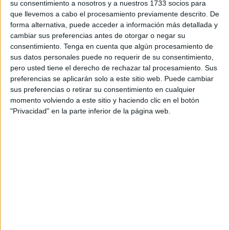
justamente 96 años, 8 meses y siete días.
su consentimiento a nosotros y a nuestros 1733 socios para
que llevemos a cabo el procesamiento previamente descrito. De
Sobre las 13 horas del 3 de febrero día antes del vaticinio,
forma alternativa, puede acceder a información más detallada y
cambiar sus preferencias antes de otorgar o negar su
los teléfonos móviles sonaron y avisaron de la catástrofe
consentimiento.
Tenga en cuenta que algún procesamiento de
que se esperaría en unas horas, pero el destino estaba
sus datos personales puede no requerir de su consentimiento,
escrito y la profecía de Carrasco no podría cambiarlo nadie
pero usted tiene el derecho de rechazar tal procesamiento. Sus
porque las cosas que tienen que suceder están escritas en
preferencias se aplicarán solo a este sitio web. Puede cambiar
las entrañas del destino.
sus preferencias o retirar su consentimiento en cualquier
momento volviendo a este sitio y haciendo clic en el botón
El huracán desembarcó en el Baleària de las 11 y olas
"Privacidad" en la parte inferior de la página web.
gigantes se extrañaron de no ver a esa ola de metal de
Diego segura. Las obras de la estación marítima la habían
arrancado de cuajo sin respetar la memoria del
monumento ni del autor.
La borrasca Leonardo fue recibida por el Pleno Municipal
salvo Vox que seguía negándola incluso cuando Sergio
Redondo era arrastrado por la ventolera incontrolada.