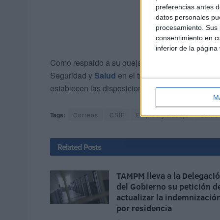
preferencias antes d
datos personales pue
procesamiento. Sus p
consentimiento en cu
inferior de la página
Como respaldo a su queja el colectivo esgrime e
Seguridad y
Salud
en el trabajo, así como, el Re
establecen las disposiciones mínimas de segurida
M
Tags:
Correos
CSIF
Empleo y trabajo
Salud
Related
Posts
TAMPM lleva a la Delegaci
del Gobierno su petición d
actualizar la indemnizació
por residencia