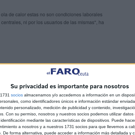
ola de calor estas no son condiciones laborales
 centrales, ni por los usuarios de las mismas", ha
tral Sindical se hacen "más penosas si cabe" al unir a
Su privacidad es importante para nosotros
s ascensores, que obligan a aquellas personas que
s 1731
socios
almacenamos y/o accedemos a información en un disposit
 a utilizar de manera obligada las escaleras.
sonales, como identificadores únicos e información estándar enviada 
ntenido personalizado, medición de publicidad y contenido, investigaci
l "un riesgo alto de que puedan producirse golpes de
os.
Con su permiso, nosotros y nuestros socios podemos utilizar datos 
identificación mediante las características de dispositivos. Puede hacer
 solución.
ntimiento a nosotros y a nuestros 1731 socios para que llevemos a ca
. De forma alternativa, puede acceder a información más detallada y 