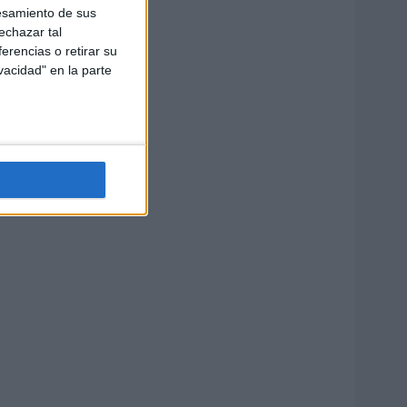
esamiento de sus
echazar tal
erencias o retirar su
vacidad" en la parte