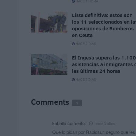
HACE 1 HORA
Lista definitiva: estos son
los 11 seleccionados en la
oposiciones de Bomberos
en Ceuta
HACE 2 DÍAS
El Ingesa supera las 1.100
asistencias a inmigrantes 
las últimas 24 horas
HACE 5 DÍAS
Comments
1
kaballa
comentó:
hace 3 años
Que lo pidan por Rapidsur, seguro que les 