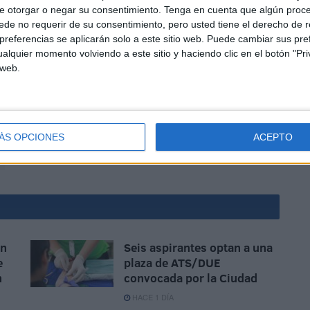
e otorgar o negar su consentimiento.
Tenga en cuenta que algún proc
de no requerir de su consentimiento, pero usted tiene el derecho de r
referencias se aplicarán solo a este sitio web. Puede cambiar sus pref
alquier momento volviendo a este sitio y haciendo clic en el botón "Pri
 web.
l incumplimiento de "la normativa correspondiente en
al Decreto 486/1997, de 14 de abril, por el que se
d y salud en los lugares de trabajo".
ÁS OPCIONES
ACEPTO
ón
Seis aspirantes optan a una
e
plaza de ATS/DUE
n
convocada por la Ciudad
HACE 1 DÍA