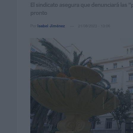
El sindicato asegura que denunciará las "
pronto
Por
Isabel Jiménez
21/08/2023 - 13:06