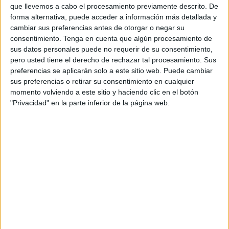
que llevemos a cabo el procesamiento previamente descrito. De
los profesionales allí destinados siguen sufriendo unas
forma alternativa, puede acceder a información más detallada y
altas temperaturas
incompatibles con un trabajo normal y
cambiar sus preferencias antes de otorgar o negar su
rutinario, desde
CSIF
nos hemos visto obligados a
consentimiento.
Tenga en cuenta que algún procesamiento de
sus datos personales puede no requerir de su consentimiento,
interponer la correspondiente denuncia a Inspección de
pero usted tiene el derecho de rechazar tal procesamiento. Sus
Trabajo para que sean estos, los que valoren la situación",
preferencias se aplicarán solo a este sitio web. Puede cambiar
exponen en nota de prensa.
sus preferencias o retirar su consentimiento en cualquier
momento volviendo a este sitio y haciendo clic en el botón
En este sentido, el sindicato espera que sea la Inspección
"Privacidad" en la parte inferior de la página web.
de Trabajo la que obligue a Ingesa a "solventar de forma
urgente la desagradable situación" en la cual se
encuentran los trabajadores y los ceutíes que "hacen uso
diario de las instalaciones de dicho
centro de salud
",
apunta el sindicato.
La elevada temperatura "a la que se ven obligados a
trabajar los profesionales allí destinados y los usuarios
incumple la normativa correspondiente en Seguridad y
Salud en el trabajo así como, el Real Decreto 486/1997, de