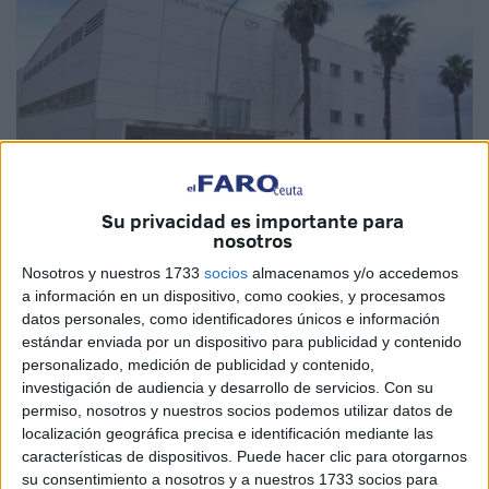
Su privacidad es importante para
nosotros
Imagen de archivo
Nosotros y nuestros 1733
socios
almacenamos y/o accedemos
a información en un dispositivo, como cookies, y procesamos
datos personales, como identificadores únicos e información
estándar enviada por un dispositivo para publicidad y contenido
CSIF ha realizado la correspondiente
denuncia a la
personalizado, medición de publicidad y contenido,
Inspección de Trabajo
tras la falta de soluciones de
investigación de audiencia y desarrollo de servicios.
Con su
Ingesa
ante la falta de aire acondicionado en el Centro
permiso, nosotros y nuestros socios podemos utilizar datos de
localización geográfica precisa e identificación mediante las
Salud de Otero, en Ceuta.
características de dispositivos. Puede hacer clic para otorgarnos
su consentimiento a nosotros y a nuestros 1733 socios para
"Tras haber instado a solventar dicha problemática ya que