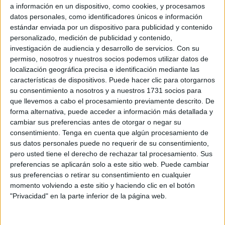
a información en un dispositivo, como cookies, y procesamos
Esta misma mañana, la Agrupación Deportiva Ceuta
datos personales, como identificadores únicos e información
solicitaba a
la delegada del Gobierno, Cristina Pérez
,
estándar enviada por un dispositivo para publicidad y contenido
personalizado, medición de publicidad y contenido,
más seguridad en su próxima visita a Murcia. El presidente
investigación de audiencia y desarrollo de servicios.
Con su
del club caballa, Luhay Hamido, ha solicitado la petición a
permiso, nosotros y nuestros socios podemos utilizar datos de
la Delegación de Gobierno, con el objetivo de que
localización geográfica precisa e identificación mediante las
trasladen la petición a Mariola Guevara, delegada de la
características de dispositivos. Puede hacer clic para otorgarnos
su consentimiento a nosotros y a nuestros 1731 socios para
Región de Murcia se tomen las decisiones pertinentes de
que llevemos a cabo el procesamiento previamente descrito. De
activación de dispositivos oportunos para evitar
forma alternativa, puede acceder a información más detallada y
situaciones como las vividas la pasada temporada
cambiar sus preferencias antes de otorgar o negar su
consentimiento.
Tenga en cuenta que algún procesamiento de
El Ceuta visitará este sábado el ‘Enrique Roca’ para
sus datos personales puede no requerir de su consentimiento,
medirse ante el Real Murcia a partir de las 20:00 horas.
pero usted tiene el derecho de rechazar tal procesamiento. Sus
preferencias se aplicarán solo a este sitio web. Puede cambiar
Una visita en la que quieren evitar los incidentes ocurridos
sus preferencias o retirar su consentimiento en cualquier
la pasa temporada, donde, tanto jugadores como
momento volviendo a este sitio y haciendo clic en el botón
aficionados ceutíes que acudieron a la cita, sufrieron
"Privacidad" en la parte inferior de la página web.
insultos racistas e incluso lanzamientos de diferentes
objetos.