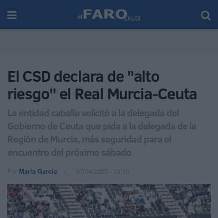
El CSD declara de "alto
riesgo" el Real Murcia-Ceuta
La entidad caballa solicitó a la delegada del
Gobierno de Ceuta que pida a la delegada de la
Región de Murcia, más seguridad para el
encuentro del próximo sábado
Por
María García
07/04/2025 - 15:10