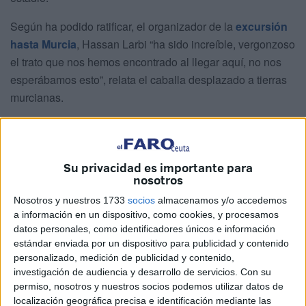
Según ha podido ratificar, el organizador de la
excursión
hasta Murcia
, Hassan Larbi “ha sido increíble, vergonzoso
el trato que nos hemos encontrado al llegar aquí, no nos
esperábamos esto”, relata el caballa desplazado a tierras
murcianas.
Los hinchas
reclaman más efectivos de la
Policía
Nacional
ya que “sólo ha habido un par de policías
locales, que nos han pedido el DNI y la documentación”.
Su privacidad es importante para
nosotros
Nosotros y nuestros 1733
socios
almacenamos y/o accedemos
a información en un dispositivo, como cookies, y procesamos
datos personales, como identificadores únicos e información
estándar enviada por un dispositivo para publicidad y contenido
personalizado, medición de publicidad y contenido,
investigación de audiencia y desarrollo de servicios.
Con su
permiso, nosotros y nuestros socios podemos utilizar datos de
localización geográfica precisa e identificación mediante las