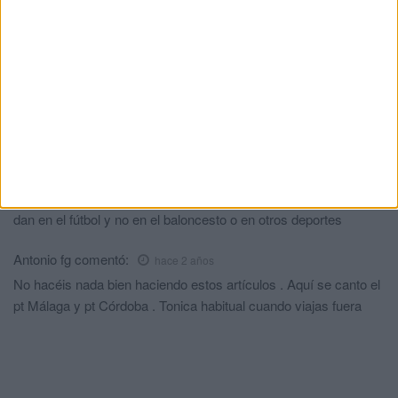
aficionados. Menuda falta de civismo. Eso debería ir
acompañado de detenciones y multas, como mínimo. Menuda
afición murciana, por no decir Menuda g....za!!!!!!
Antonio fg
comentó:
hace 2 años
??????? Comentarios borrados . Menuda libertad de expresión
Raul
comentó:
hace 2 años
Cada vez son más frecuentes este tipo de actos en el fútbol y
en todos los campos,afortunadamente no son todos,pero sí se
dan en el fútbol y no en el baloncesto o en otros deportes
Antonio fg
comentó:
hace 2 años
No hacéis nada bien haciendo estos artículos . Aquí se canto el
pt Málaga y pt Córdoba . Tonica habitual cuando viajas fuera