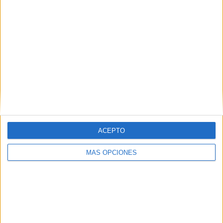
ACEPTO
MÁS OPCIONES
“La presencia policial ha brillado por su ausencia. Tan sólo