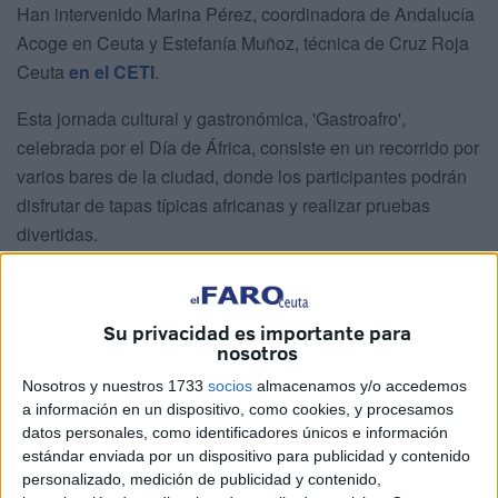
Han intervenido Marina Pérez, coordinadora de Andalucía
Acoge en Ceuta y Estefanía Muñoz, técnica de Cruz Roja
Ceuta
en el CETI
.
Esta jornada cultural y gastronómica, 'Gastroafro',
celebrada por el Día de África, consiste en un recorrido por
varios bares de la ciudad, donde los participantes podrán
disfrutar de tapas típicas africanas y realizar pruebas
divertidas.
Ofrece una oportunidad única para explorar la riqueza
cultural y gastronómica de África mientras se disfruta de
Su privacidad es importante para
una experiencia divertida y enriquecedora junto a amigos y
nosotros
familiares.
Nosotros y nuestros 1733
socios
almacenamos y/o accedemos
a información en un dispositivo, como cookies, y procesamos
datos personales, como identificadores únicos e información
estándar enviada por un dispositivo para publicidad y contenido
personalizado, medición de publicidad y contenido,