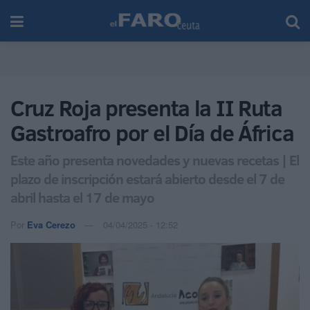
Cruz Roja presenta la II Ruta
Gastroafro por el Día de África
Este año presenta novedades y nuevas recetas | El
plazo de inscripción estará abierto desde el 7 de
abril hasta el 17 de mayo
Por
Eva Cerezo
04/04/2025 - 12:52