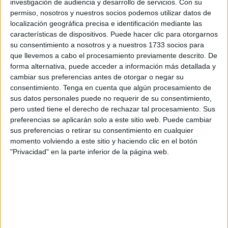
investigación de audiencia y desarrollo de servicios.
Con su
permiso, nosotros y nuestros socios podemos utilizar datos de
localización geográfica precisa e identificación mediante las
características de dispositivos. Puede hacer clic para otorgarnos
su consentimiento a nosotros y a nuestros 1733 socios para
que llevemos a cabo el procesamiento previamente descrito. De
forma alternativa, puede acceder a información más detallada y
cambiar sus preferencias antes de otorgar o negar su
consentimiento.
Tenga en cuenta que algún procesamiento de
sus datos personales puede no requerir de su consentimiento,
pero usted tiene el derecho de rechazar tal procesamiento. Sus
preferencias se aplicarán solo a este sitio web. Puede cambiar
sus preferencias o retirar su consentimiento en cualquier
momento volviendo a este sitio y haciendo clic en el botón
Bares participantes
"Privacidad" en la parte inferior de la página web.
En esta II Ruta Gastroafro existen novedades respecto a la
celebrada el pasado año.
Algunos de los bares que participaron el año pasado ya no
están y en su lugar de han unido a esta aventura otros