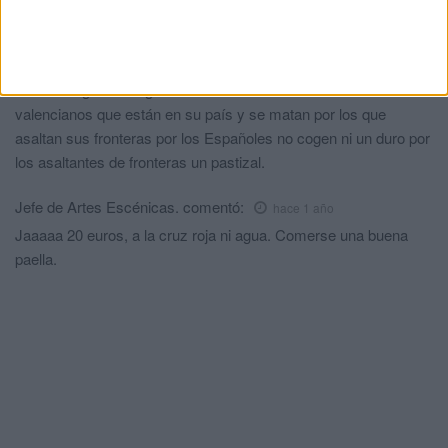
éstas Sra,s.
Pepe
comentó:
hace 1 año
Para esta gente ni agua abandonaron a su suerte a los
valencianos que están en su país y se matan por los que
asaltan sus fronteras por los Españoles no cogen ni un duro por
los asaltantes de fronteras un pastizal.
Jefe de Artes Escénicas.
comentó:
hace 1 año
Jaaaaa 20 euros, a la cruz roja ni agua. Comerse una buena
paella.