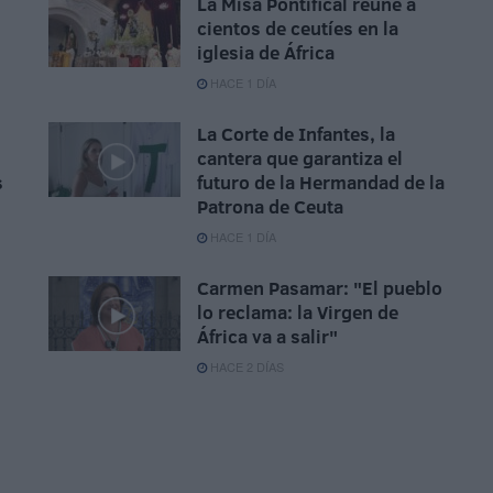
La Misa Pontifical reúne a
cientos de ceutíes en la
iglesia de África
HACE 1 DÍA
La Corte de Infantes, la
cantera que garantiza el
s
futuro de la Hermandad de la
Patrona de Ceuta
HACE 1 DÍA
Carmen Pasamar: "El pueblo
lo reclama: la Virgen de
África va a salir"
HACE 2 DÍAS