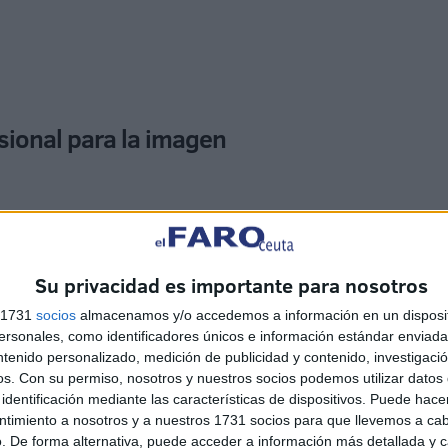
sional para la imagen
Su privacidad es importante para nosotros
 hecho eco la web isleña, ya que también ha informado
s 1731
socios
almacenamos y/o accedemos a información en un disposit
sonales, como identificadores únicos e información estándar enviada 
eñor el próximo Viernes Santo por las calles de la
ntenido personalizado, medición de publicidad y contenido, investigaci
os.
Con su permiso, nosotros y nuestros socios podemos utilizar datos 
identificación mediante las características de dispositivos. Puede hacer
ús Nazareno de San Fernando entre 1940 y 1983, una
ntimiento a nosotros y a nuestros 1731 socios para que llevemos a ca
. De forma alternativa, puede acceder a información más detallada y 
sana. Pero no es la única imagen sagrada que ha