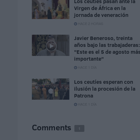
Los ceutíes pasan ante la
Virgen de África en la
jornada de veneración
HACE 2 HORAS
Javier Beneroso, treinta
años bajo las trabajaderas:
"Este es el 5 de agosto má
importante"
HACE 1 DÍA
Los ceutíes esperan con
ilusión la procesión de la
Patrona
HACE 1 DÍA
Comments
1