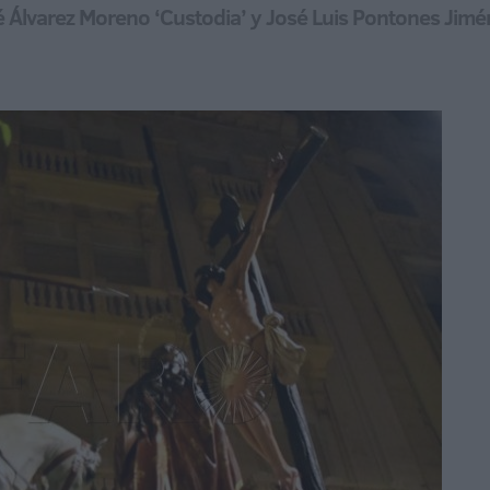
osé Álvarez Moreno ‘Custodia’ y José Luis Pontones Jim