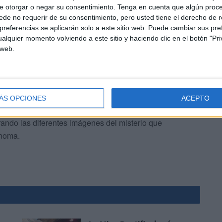
e otorgar o negar su consentimiento.
Tenga en cuenta que algún proc
n las hermandades del Prendimiento (San Fernando) y el
de no requerir de su consentimiento, pero usted tiene el derecho de r
referencias se aplicarán solo a este sitio web. Puede cambiar sus pref
alquier momento volviendo a este sitio y haciendo clic en el botón "Pri
 web.
ÁS OPCIONES
ACEPTO
que el Santísimo Cristo de la Expiración procesione en
orando las diferentes imágenes del misterio que
ónoma.