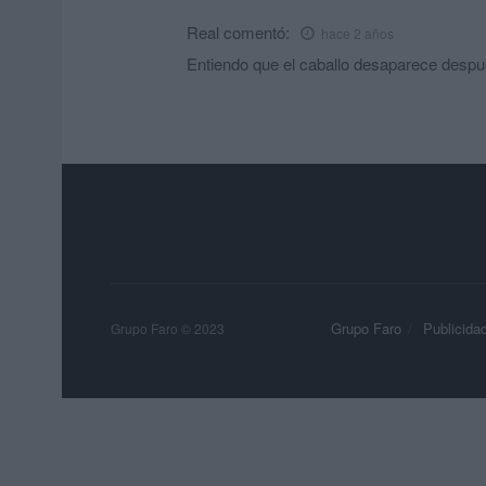
Real
comentó:
hace 2 años
Entiendo que el caballo desaparece despu
Grupo Faro
Publicida
Grupo Faro © 2023