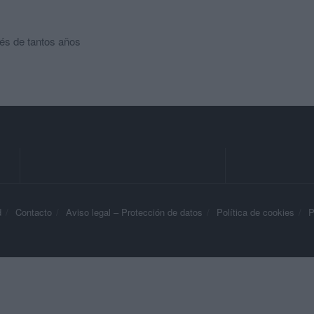
és de tantos años
d
Contacto
Aviso legal – Protección de datos
Política de cookies
P