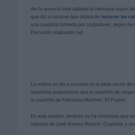
Así lo anunció este sábado la hermana mayor de 
que dio a conocer que dejará de
recorrer las ca
una cuadrilla formada por cargadores, según ha
Fernando islapasión.net.
La noticia se dio a conocer en la sede social d
asamblea preparatoria que la cuadrilla de carga
la cuadrilla de Francisco Martínez ‘El Pureta’.
En este sentido, también se ha informado que la
mandos de José Álvarez Moreno ‘Custodia’ y Jo