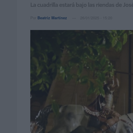
La cuadrilla estará bajo las riendas de J
Por
Beatriz Martínez
26/01/2025 - 15:20