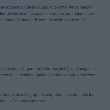
la corporación de la ciudad autónoma, África Melgar,
lles de Ceuta
en un paso con ruedas para hacerlo con
 informado el medio de comunicación online de San
e los Jóvenes Cargadores Cofrades (JCC), que acogió la
dores de la localidad gaditana, conocida por todos como
s riendas de este grupo de cargadores estarán bajo los
sé Luis Pontones Jiménez.