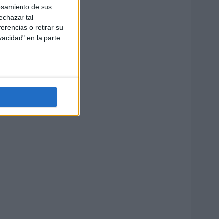
esamiento de sus
echazar tal
erencias o retirar su
vacidad" en la parte