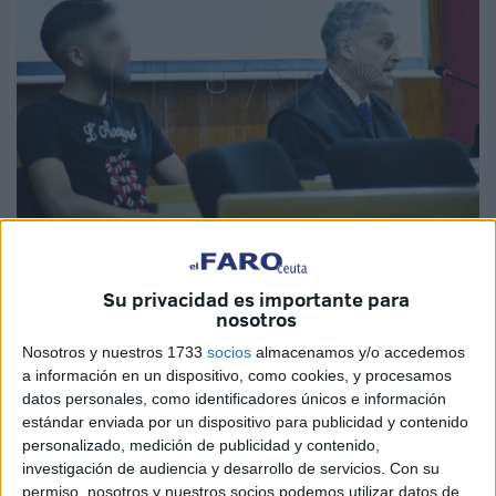
Quino
Su privacidad es importante para
nosotros
Nosotros y nuestros 1733
socios
almacenamos y/o accedemos
La tercera jornada del juicio oral seguido en la
Audiencia
a información en un dispositivo, como cookies, y procesamos
datos personales, como identificadores únicos e información
de Ceuta bajo Tribunal de Jurado para esclarecer el
estándar enviada por un dispositivo para publicidad y contenido
crimen de ‘Abslam’
,
el churrero
del Príncipe
, ha
personalizado, medición de publicidad y contenido,
continuado con la
declaración de dos testigos
investigación de audiencia y desarrollo de servicios.
Con su
protegidos
cuyas manifestaciones no pudieron tomarse al
permiso, nosotros y nuestros socios podemos utilizar datos de