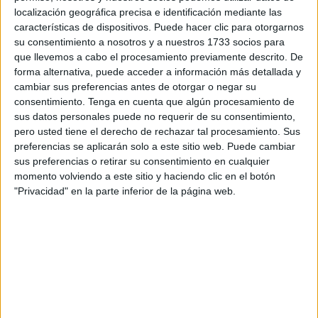
localización geográfica precisa e identificación mediante las
completo por problemas técnicos ni durante la mañana ni
características de dispositivos. Puede hacer clic para otorgarnos
tarde de ayer.
su consentimiento a nosotros y a nuestros 1733 socios para
que llevemos a cabo el procesamiento previamente descrito. De
En ambos casos se ha protegido a los dos testigos
forma alternativa, puede acceder a información más detallada y
adoptando medidas como la distorsión de voz y ocultación
cambiar sus preferencias antes de otorgar o negar su
del rostro, amén de rechazar preguntas que pudieran
consentimiento.
Tenga en cuenta que algún procesamiento de
sus datos personales puede no requerir de su consentimiento,
ayudar a dar con su identidad.
pero usted tiene el derecho de rechazar tal procesamiento. Sus
preferencias se aplicarán solo a este sitio web. Puede cambiar
Hoy se ha podido escuchar a un testigo protegido cuya
sus preferencias o retirar su consentimiento en cualquier
declaración ha sido crucial ya que ha puntualizado que
momento volviendo a este sitio y haciendo clic en el botón
ese 15 de noviembre estaba en la puerta de la
"Privacidad" en la parte inferior de la página web.
hamburguesería en donde se “produjo una matanza”. Vio
cómo pasó todo, cómo dos personas que vestían chándal,
uno de color gris y el otro de tonos azules o negros,
acudían hasta el local.
Este último es el que portaba un arma y los dos iban con
los rostros tapados, “con algo negro que tenían en la cara”,