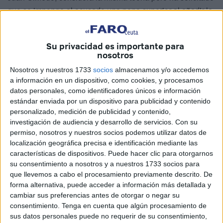
que se imponga al acusado una pena superior al añadir la
existencia de un delito de constitución de organización
criminal a los de tenencia ilícita de armas y asesinato. En
Su privacidad es importante para
total pide 2 años por la tenencia de armas, 4 por
nosotros
pertenencia a grupo criminal y 25 por asesinato, un total de
Nosotros y nuestros 1733
socios
almacenamos y/o accedemos
31 años.
a información en un dispositivo, como cookies, y procesamos
datos personales, como identificadores únicos e información
Durante el transcurso de la vista una de las miembros del
estándar enviada por un dispositivo para publicidad y contenido
jurado ha manifestado que no podía continuar en la sala,
personalizado, medición de publicidad y contenido,
excusándose al no encontrarse bien. La magistrada Rosa
investigación de audiencia y desarrollo de servicios.
Con su
permiso, nosotros y nuestros socios podemos utilizar datos de
de Castro ha llamado al médico forense para su
localización geográfica precisa e identificación mediante las
reconocimiento y el profesional ha verificado que padecía
características de dispositivos. Puede hacer clic para otorgarnos
una crisis de ansiedad teniendo que ser sustituida por otro
su consentimiento a nosotros y a nuestros 1733 socios para
jurado suplente.
que llevemos a cabo el procesamiento previamente descrito. De
forma alternativa, puede acceder a información más detallada y
cambiar sus preferencias antes de otorgar o negar su
consentimiento.
Tenga en cuenta que algún procesamiento de
sus datos personales puede no requerir de su consentimiento,