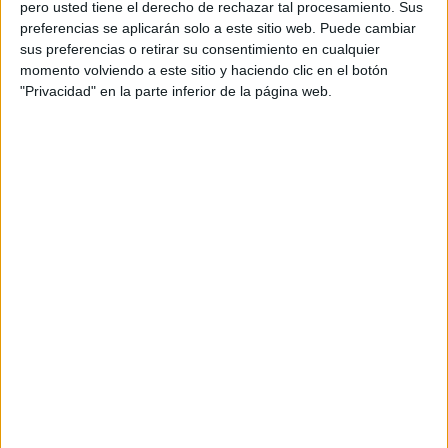
pero usted tiene el derecho de rechazar tal procesamiento. Sus
preferencias se aplicarán solo a este sitio web. Puede cambiar
sus preferencias o retirar su consentimiento en cualquier
momento volviendo a este sitio y haciendo clic en el botón
"Privacidad" en la parte inferior de la página web.
Las teorías expuestas: asesinato u
homicidio imprudente
En la lectura de los informes iniciales presentados ante los
miembros del Jurado, el Ministerio Fiscal ha detallado a
los presentes cuál es la diferencia entre asesinato y
homicidio. Mantiene que ‘Abslam’
nunca pudo