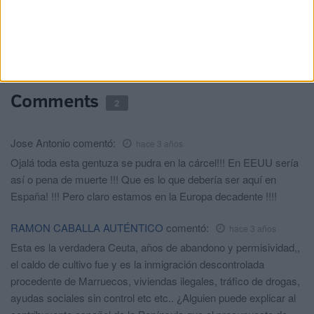
Bajo investigación judicial 6 agresiones
sexuales tras la entrada masiva en Ceuta
HACE 2 DÍAS
Comments
2
Jose Antonio
comentó:
hace 3 años
Ojalá toda esta gentuza se pudra en la cárcel!!! En EEUU sería
así o pena de muerte !!! Que es lo que debería ser aquí en
España! !!! Pero claro estamos en la Europa decadente !!!!
RAMON CABALLA AUTÉNTICO
comentó:
hace 3 años
Esta es la verdadera Ceuta, años de abandono y permisividad,,
el caldo de cultivo fue y es la inmigración descontrolada
procedente de Marruecos, viviendas ilegales, tráfico de drogas,
ayudas sociales sin control etc etc.. ¿Alguien puede explicar al