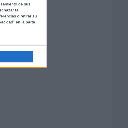
esamiento de sus
echazar tal
erencias o retirar su
vacidad" en la parte