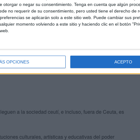
e otorgar o negar su consentimiento.
Tenga en cuenta que algún proc
de no requerir de su consentimiento, pero usted tiene el derecho de r
referencias se aplicarán solo a este sitio web. Puede cambiar sus pref
ual? ¿Cuál es el motivo o el impulso?
alquier momento volviendo a este sitio y haciendo clic en el botón "Pri
 web.
ectivo, jefes de departamento y docentes llevamos
s actividades con el fin de acercar las enseñanzas
ÁS OPCIONES
ACEPTO
leguen a la sociedad ceutí, e incluso, fuera de Ceuta, es
tuciones culturales, artísticas y educativas del poder