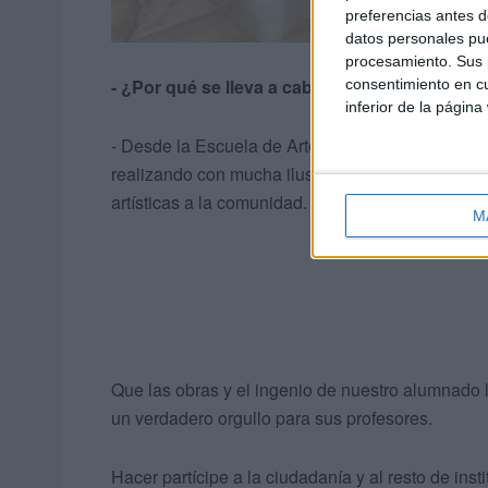
preferencias antes d
datos personales pue
procesamiento. Sus p
- ¿Por qué se lleva a cabo esta exposición an
consentimiento en cu
inferior de la página
- Desde la Escuela de Arte de Ceuta: equipo dir
realizando con mucha ilusión diversas y múltiple
artísticas a la comunidad.
M
Que las obras y el ingenio de nuestro alumnado l
un verdadero orgullo para sus profesores.
Hacer partícipe a la ciudadanía y al resto de insti