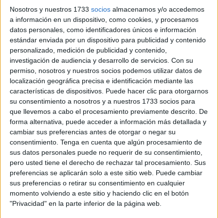
en el que han participado alumnos de Primaria,
Nosotros y nuestros 1733
socios
almacenamos y/o accedemos
Secundaria y el Centro de Educación Especial San
a información en un dispositivo, como cookies, y procesamos
datos personales, como identificadores únicos e información
Antonio. Recogiendo 6 categorías en total.
estándar enviada por un dispositivo para publicidad y contenido
personalizado, medición de publicidad y contenido,
Este concurso de dibujo se realiza cada año, promovido
investigación de audiencia y desarrollo de servicios.
Con su
por la escuela de Arte de Ceuta con el objetivo de
permiso, nosotros y nuestros socios podemos utilizar datos de
incentivar la creatividad
entre los más pequeños y
localización geográfica precisa e identificación mediante las
jóvenes.
características de dispositivos. Puede hacer clic para otorgarnos
su consentimiento a nosotros y a nuestros 1733 socios para
que llevemos a cabo el procesamiento previamente descrito. De
Premio por categoría
forma alternativa, puede acceder a información más detallada y
cambiar sus preferencias antes de otorgar o negar su
Se ha hecho entrega de
un premio por categoría
, a
consentimiento.
Tenga en cuenta que algún procesamiento de
excepción de la segunda, aquella que recoge a los
sus datos personales puede no requerir de su consentimiento,
pero usted tiene el derecho de rechazar tal procesamiento. Sus
alumnos de 3ª y 4ª de Primaria, cuya participación ha
preferencias se aplicarán solo a este sitio web. Puede cambiar
animado a la Escuela de Arte a ampliar a dos las plazas
sus preferencias o retirar su consentimiento en cualquier
premiadas.
momento volviendo a este sitio y haciendo clic en el botón
"Privacidad" en la parte inferior de la página web.
Los profesores de la escuela han quedado “encantados”