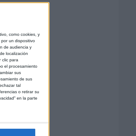
ivo, como cookies, y
por un dispositivo
ón de audiencia y
de localización
 clic para
bo el procesamiento
cambiar sus
esamiento de sus
echazar tal
erencias o retirar su
vacidad" en la parte