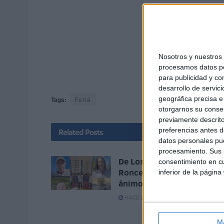
Nosotros y nuestro
procesamos datos per
para publicidad y co
desarrollo de servici
geográfica precisa e 
Tags:
Feria
otorgarnos su conse
previamente descrito
preferencias antes d
Related
Posts
datos personales pue
procesamiento. Sus p
De Los Morancos a Tomás
consentimiento en cu
Roncero: los mensajes de
inferior de la página
ánimo hacia Ceuta
HACE 2 DÍAS
M