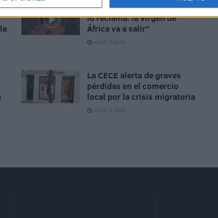
Carmen Pasamar: "El pueblo
lo reclama: la Virgen de
la
África va a salir"
HACE 3 DÍAS
La CECE alerta de graves
pérdidas en el comercio
a
local por la crisis migratoria
HACE 4 DÍAS