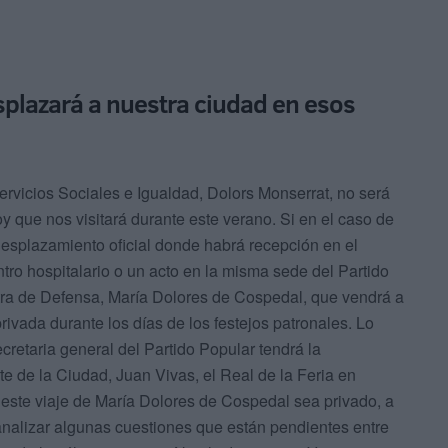
splazará a nuestra ciudad en esos
 Servicios Sociales e Igualdad, Dolors Monserrat, no será
y que nos visitará durante este verano. Si en el caso de
n desplazamiento oficial donde habrá recepción en el
ntro hospitalario o un acto en la misma sede del Partido
stra de Defensa, María Dolores de Cospedal, que vendrá a
privada durante los días de los festejos patronales. Lo
retaria general del Partido Popular tendrá la
e de la Ciudad, Juan Vivas, el Real de la Feria en
este viaje de María Dolores de Cospedal sea privado, a
nalizar algunas cuestiones que están pendientes entre