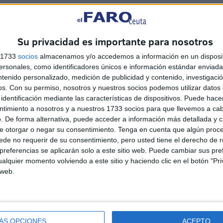
Su privacidad es importante para nosotros
s 1733
socios
almacenamos y/o accedemos a información en un disposit
sonales, como identificadores únicos e información estándar enviada 
ntenido personalizado, medición de publicidad y contenido, investigaci
os.
Con su permiso, nosotros y nuestros socios podemos utilizar datos 
identificación mediante las características de dispositivos. Puede hacer
ntimiento a nosotros y a nuestros 1733 socios para que llevemos a ca
. De forma alternativa, puede acceder a información más detallada y 
e otorgar o negar su consentimiento.
Tenga en cuenta que algún proc
de no requerir de su consentimiento, pero usted tiene el derecho de r
referencias se aplicarán solo a este sitio web. Puede cambiar sus pref
Javier Beneroso, treinta
alquier momento volviendo a este sitio y haciendo clic en el botón "Pri
años bajo las trabajaderas:
 web.
"Este es el 5 de agosto más
importante"
HACE 2 DÍAS
ÁS OPCIONES
ACEPTO