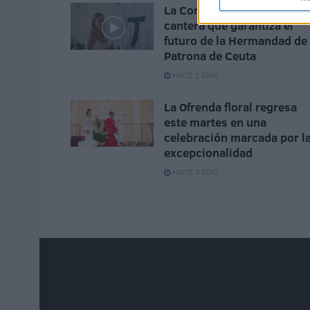
La Corte de Infantes, la
cantera que garantiza el
futuro de la Hermandad de 
Patrona de Ceuta
HACE 2 DÍAS
La Ofrenda floral regresa
este martes en una
celebración marcada por l
excepcionalidad
HACE 3 DÍAS