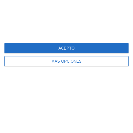
Con sonrisas radiantes y muchas ganas, estos artistas
caballas ya están listos para deleitar a todo el público del
Revellín con sus villancicos navideños y de Jerez.
ACEPTO
MÁS OPCIONES
Tags:
concurso
Miramar Bajo
Navidad
Teatro Auditorio del Revellín