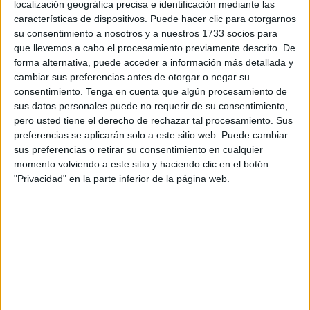
localización geográfica precisa e identificación mediante las
Compuesto por 12 personas, esta
agrupación
ha estado
características de dispositivos. Puede hacer clic para otorgarnos
al límite de cara a la participación en el
concurso
ya que
su consentimiento a nosotros y a nuestros 1733 socios para
algunos de sus componentes causaron baja por motivos
que llevemos a cabo el procesamiento previamente descrito. De
personales y laborales, pero finalmente han conseguido
forma alternativa, puede acceder a información más detallada y
cambiar sus preferencias antes de otorgar o negar su
reunir al mínimo exigido para subirse a las tablas del
consentimiento.
Tenga en cuenta que algún procesamiento de
auditorio.
sus datos personales puede no requerir de su consentimiento,
pero usted tiene el derecho de rechazar tal procesamiento. Sus
Según relata su directora, Vicky Medinilla, “hemos tenido
preferencias se aplicarán solo a este sitio web. Puede cambiar
muchos problemas. No encontrábamos personal para que
sus preferencias o retirar su consentimiento en cualquier
nos ayudara a sacar el coro, no encontrábamos guitarra y
momento volviendo a este sitio y haciendo clic en el botón
por supuesto tenemos que agradecer a la barriada de
"Privacidad" en la parte inferior de la página web.
Miramar Bajo, porque sin ellos esto no hubiera sido
posible”.
Y es que el local donde ensayan pertenece a este barriada
y su presidente “se ha brindado a ayudarnos en lo que él
pueda”, añade.