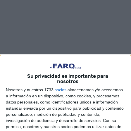
Imágenes: Jesús Galindo
Su privacidad es importante para
nosotros
Nosotros y nuestros 1733
socios
almacenamos y/o accedemos
El espíritu navideño y la ilusión se dejan ver en los
a información en un dispositivo, como cookies, y procesamos
ensayos que el coro navideño ‘Luz de la
Navidad
’ lleva a
datos personales, como identificadores únicos e información
cabo en el local social de la barriada Miramar Bajo de cara
estándar enviada por un dispositivo para publicidad y contenido
al
concurso de coros y villancicos
que se celebrará este
personalizado, medición de publicidad y contenido,
investigación de audiencia y desarrollo de servicios.
Con su
viernes en el Teatro Auditorio del
Revellín
de Ceuta.
permiso, nosotros y nuestros socios podemos utilizar datos de