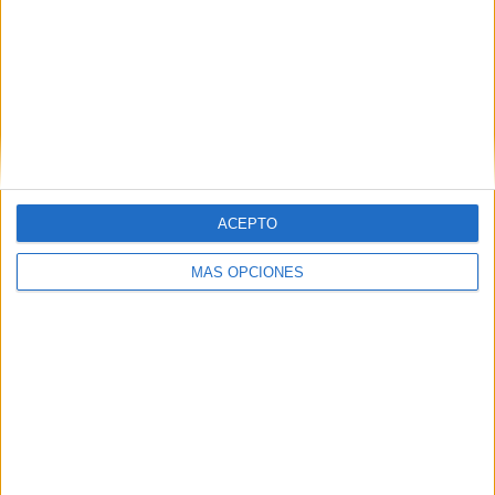
convencido de que tienen todas las papeletas para ganar
al 100% este concurso”, concluye el Pastor.
Con ese doble objetivo, estos jóvenes junto a sus
responsables ensayan cada día para demostrar su talento
y hacer disfrutar al público con su actuación, dando así
comienzo a las fiestas navideñas.
ACEPTO
MÁS OPCIONES