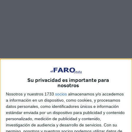
Imágenes: Jesús Galindo
Su privacidad es importante para
nosotros
Nosotros y nuestros 1733
socios
almacenamos y/o accedemos
a información en un dispositivo, como cookies, y procesamos
La cuenta atrás para el
concurso
de
villancicos
de Ceuta
datos personales, como identificadores únicos e información
ya ha comenzado y los miembros del
coro
juvenil
estándar enviada por un dispositivo para publicidad y contenido
‘Jóvenes de luz’ ultiman los detalles para afinar sus voces
personalizado, medición de publicidad y contenido,
con el objetivo de iluminar a todo
el público del Teatro
investigación de audiencia y desarrollo de servicios.
Con su
permiso, nosotros y nuestros socios podemos utilizar datos de