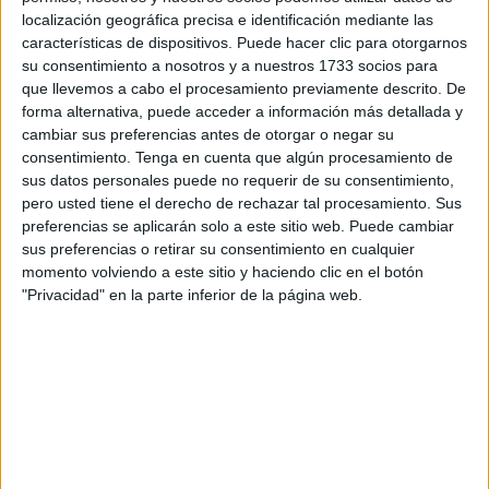
Auditorio del Revellín
este viernes.
localización geográfica precisa e identificación mediante las
características de dispositivos. Puede hacer clic para otorgarnos
Rocío Fajardo, Desireé Serrano, Ana Mari Fajardo, Lorena
su consentimiento a nosotros y a nuestros 1733 socios para
Serrano y el Pastor Javier de la iglesia ‘Casa Alabanza’
que llevemos a cabo el procesamiento previamente descrito. De
son los encargados de guiar a estos niños en los ensayos
forma alternativa, puede acceder a información más detallada y
y prepararlos para dar lo mejor de sí mismos durante su
cambiar sus preferencias antes de otorgar o negar su
consentimiento.
Tenga en cuenta que algún procesamiento de
actuación.
sus datos personales puede no requerir de su consentimiento,
pero usted tiene el derecho de rechazar tal procesamiento. Sus
Rocío es la responsable de la creación de este coro con
preferencias se aplicarán solo a este sitio web. Puede cambiar
los niños de la iglesia, ya que fue la que propuso la idea a
sus preferencias o retirar su consentimiento en cualquier
finales del pasado mes de agosto y, los demás, la
momento volviendo a este sitio y haciendo clic en el botón
apoyaron.
"Privacidad" en la parte inferior de la página web.
Tal y como cuenta Desireé Serrano, “me convenció y como
a mí me gustan tantos los coros y llevo tantos años
saliendo, pues dije adelante y aquí estamos con esta
juventud que tenemos en la Iglesia”, explica a
FaroTV
.
Hace ya varios meses que se pusieron a ensayar sus