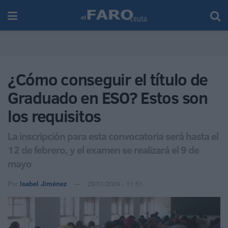
¿Cómo conseguir el título de
Graduado en ESO? Estos son
los requisitos
La inscripción para esta convocatoria será hasta el
12 de febrero, y el examen se realizará el 9 de
mayo
Por
Isabel Jiménez
29/01/2024 - 11:51