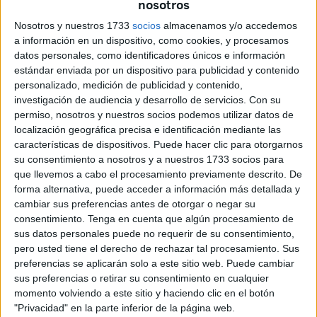
nosotros
Deportes (
MEFPyD
).
Nosotros y nuestros 1733
socios
almacenamos y/o accedemos
a información en un dispositivo, como cookies, y procesamos
El pasado 4 de enero se publicó la
convocatoria de la
datos personales, como identificadores únicos e información
prueba
para la obtención del título de Graduado en ESO
estándar enviada por un dispositivo para publicidad y contenido
para mayores de dieciocho años, cuyo plazo estará abierto
personalizado, medición de publicidad y contenido,
hasta el próximo 12 de febrero.
investigación de audiencia y desarrollo de servicios.
Con su
permiso, nosotros y nuestros socios podemos utilizar datos de
localización geográfica precisa e identificación mediante las
Requisitos
características de dispositivos. Puede hacer clic para otorgarnos
su consentimiento a nosotros y a nuestros 1733 socios para
Según han insistido, podrán acceder a esta prueba las
que llevemos a cabo el procesamiento previamente descrito. De
personas mayores de dieciocho años
, o que cumplan
forma alternativa, puede acceder a información más detallada y
cambiar sus preferencias antes de otorgar o negar su
esta edad en el año natural en el que se realiza la prueba
consentimiento.
Tenga en cuenta que algún procesamiento de
y que se encuentren en alguna de las siguientes
sus datos personales puede no requerir de su consentimiento,
circunstancias:
pero usted tiene el derecho de rechazar tal procesamiento. Sus
preferencias se aplicarán solo a este sitio web. Puede cambiar
Residir en las ciudades de Ceuta o
Melilla
.
sus preferencias o retirar su consentimiento en cualquier
momento volviendo a este sitio y haciendo clic en el botón
Tener la nacionalidad española y residir temporal o
"Privacidad" en la parte inferior de la página web.