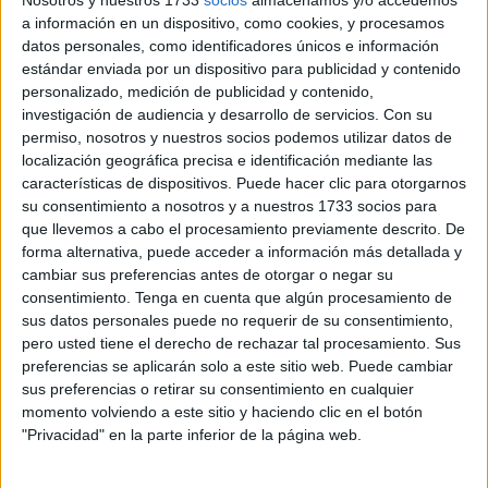
aniversario de su fundación en 1920”
.
a información en un dispositivo, como cookies, y procesamos
datos personales, como identificadores únicos e información
Una serie de fotografías, en las que pueden verse algunos
estándar enviada por un dispositivo para publicidad y contenido
personalizado, medición de publicidad y contenido,
de los momentos más destacados de esta jornada
investigación de audiencia y desarrollo de servicios.
Con su
especial, se han acompañado con el siguiente texto:
permiso, nosotros y nuestros socios podemos utilizar datos de
“Durante más de un siglo, esta fuerza de élite ha
localización geográfica precisa e identificación mediante las
construido una orgullosa tradición de coraje,
disciplina y
características de dispositivos. Puede hacer clic para otorgarnos
su consentimiento a nosotros y a nuestros 1733 socios para
servicio a España y sus aliados
”.
que llevemos a cabo el procesamiento previamente descrito. De
forma alternativa, puede acceder a información más detallada y
cambiar sus preferencias antes de otorgar o negar su
consentimiento.
Tenga en cuenta que algún procesamiento de
sus datos personales puede no requerir de su consentimiento,
pero usted tiene el derecho de rechazar tal procesamiento. Sus
preferencias se aplicarán solo a este sitio web. Puede cambiar
sus preferencias o retirar su consentimiento en cualquier
momento volviendo a este sitio y haciendo clic en el botón
"Privacidad" en la parte inferior de la página web.