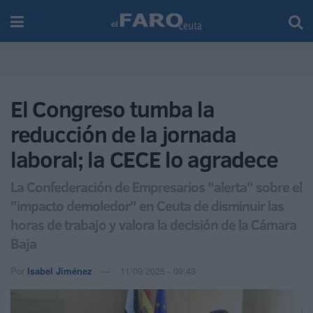
El Congreso tumba la
reducción de la jornada
laboral; la CECE lo agradece
La Confederación de Empresarios "alerta" sobre el
"impacto demoledor" en Ceuta de disminuir las
horas de trabajo y valora la decisión de la Cámara
Baja
Por
Isabel Jiménez
11/09/2025 - 09:43