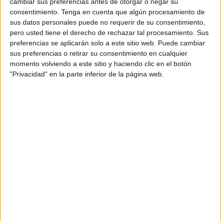
cambiar sus preferencias antes de otorgar o negar su
como vía legítima y eficaz para abordar cualquier
consentimiento.
Tenga en cuenta que algún procesamiento de
modificación en las condiciones laborales. La negociación
sus datos personales puede no requerir de su consentimiento,
pero usted tiene el derecho de rechazar tal procesamiento. Sus
colectiva sectorial, adaptada a la realidad de cada
preferencias se aplicarán solo a este sitio web. Puede cambiar
actividad económica, es el instrumento adecuado para
sus preferencias o retirar su consentimiento en cualquier
debatir sobre la jornada laboral, garantizando el equilibrio
momento volviendo a este sitio y haciendo clic en el botón
entre la competitividad empresarial y los derechos de los
"Privacidad" en la parte inferior de la página web.
trabajadores, siendo la vía para encontrar soluciones
equilibradas, sostenibles y adaptadas a la realidad de
cada territorio y cada empresa".
Las consecuencias que tendría en
Ceuta: de pérdida de productividad
a deterioro de la calidad de los
servicios
En el caso de Ceuta
, prosigue la patronal,
el "impacto"