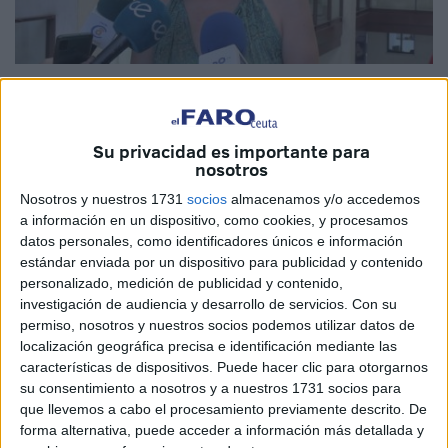
La
Confederación de Empresarios de Ceuta (CECE)
ha
expresado públicamente su
agradecimiento
al conjunto
de las
fuerzas parlamentarias del Congreso
por no
Su privacidad es importante para
nosotros
aprobar la propuesta de reducción de la jornada laboral a
37,5 horas semanales
.
Nosotros y nuestros 1731
socios
almacenamos y/o accedemos
a información en un dispositivo, como cookies, y procesamos
Esta decisión, que
los de Arantxa Campos
consideran
datos personales, como identificadores únicos e información
estándar enviada por un dispositivo para publicidad y contenido
"coherente"
con la falta de acuerdo en el marco del
personalizado, medición de publicidad y contenido,
diálogo social,
evita la "imposición"
de una medida que
investigación de audiencia y desarrollo de servicios.
Con su
habría generado
"graves consecuencias"
para el tejido
permiso, nosotros y nuestros socios podemos utilizar datos de
empresarial, "especialmente en territorios como el de
localización geográfica precisa e identificación mediante las
características de dispositivos. Puede hacer clic para otorgarnos
Ceuta", debido a su "impacto" del cual "alerta" en un
su consentimiento a nosotros y a nuestros 1731 socios para
comunicado de prensa.
que llevemos a cabo el procesamiento previamente descrito. De
forma alternativa, puede acceder a información más detallada y
Desde la CECE,
reiteran su "defensa del diálogo social