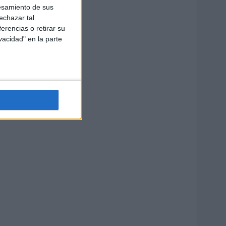
esamiento de sus
echazar tal
erencias o retirar su
vacidad" en la parte