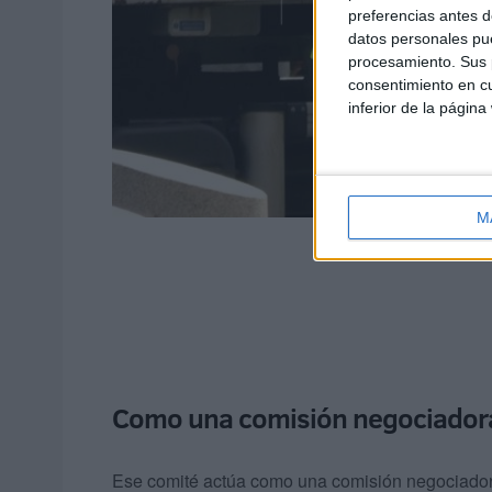
preferencias antes d
datos personales pue
procesamiento. Sus p
consentimiento en cu
inferior de la página
M
Como una comisión negociador
Ese comité actúa como una comisión negociadora