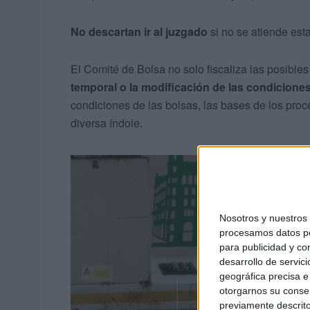
No descartan ir al juzgado
si no se atiende est
El Comité de Bolsa no solo fiscaliza las posible
temporal o la modificación de las condiciones
condiciones de las bolsas, las bases de los proc
diversa índole.
Nosotros y nuestro
procesamos datos per
para publicidad y co
desarrollo de servici
geográfica precisa e 
otorgarnos su conse
previamente descrito