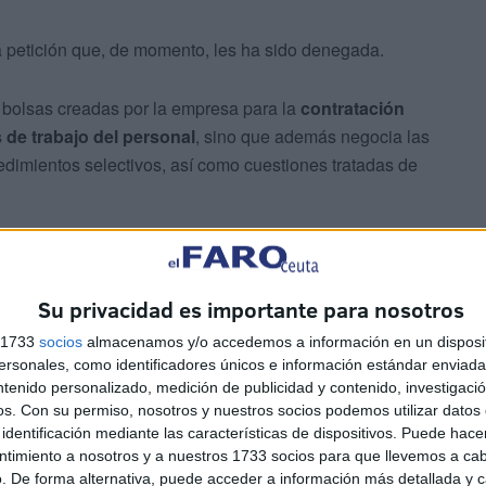
a petición que, de momento, les ha sido denegada.
s bolsas creadas por la empresa para la
contratación
 de trabajo del personal
, sino que además negocia las
edimientos selectivos, así como cuestiones tratadas de
Su privacidad es importante para nosotros
s 1733
socios
almacenamos y/o accedemos a información en un disposit
sonales, como identificadores únicos e información estándar enviada 
ntenido personalizado, medición de publicidad y contenido, investigaci
os.
Con su permiso, nosotros y nuestros socios podemos utilizar datos 
identificación mediante las características de dispositivos. Puede hacer
ntimiento a nosotros y a nuestros 1733 socios para que llevemos a ca
. De forma alternativa, puede acceder a información más detallada y 