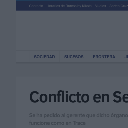
Contacto
Horarios de Barcos by Kikoto
Vuelos
Sorteo Cruz
SOCIEDAD
SUCESOS
FRONTERA
J
Conflicto en S
Se ha pedido al gerente que dicho órgano
funcione como en Trace