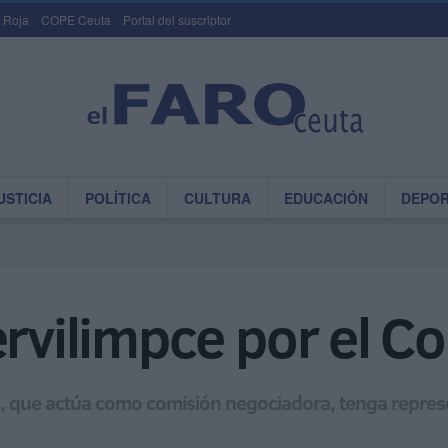
 Roja
COPE Ceuta
Portal del suscriptor
USTICIA
POLÍTICA
CULTURA
EDUCACIÓN
DEPO
ervilimpce por el C
, que actúa como comisión negociadora, tenga represe