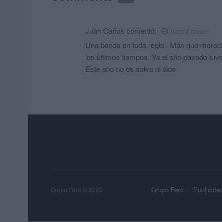
Juan Carlos
comentó:
hace 3 meses
Una banda en toda regla . Más que mereci
los últimos tiempos. Ya el año pasado tuvo
Este año no os salva ni dios
Grupo Faro
Publicida
Grupo Faro © 2023