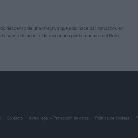
do descenso de una directiva que solo hace dar bandazos en
 la suerte de haber sido repescado por la renuncia del Betis .
d
Contacto
Aviso legal – Protección de datos
Política de cookies
P