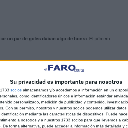
car un par de goles daban algo de honra
. El primero
Su privacidad es importante para nosotros
s 1733
socios
almacenamos y/o accedemos a información en un disposit
sonales, como identificadores únicos e información estándar enviada 
ntenido personalizado, medición de publicidad y contenido, investigaci
os.
Con su permiso, nosotros y nuestros socios podemos utilizar datos 
do del
Ceutí
. Los azares del destino hicieron que, una vez
identificación mediante las características de dispositivos. Puede hacer
ión del Betis de fútbol sala creara una carambola que
ntimiento a nosotros y a nuestros 1733 socios para que llevemos a ca
. De forma alternativa, puede acceder a información más detallada y 
portunidad.