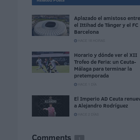
Aplazado el amistoso entr
el Ittihad de Tánger y el FC
Barcelona
HACE 18 HORAS
Horario y dónde ver el XII
Trofeo de Feria: un Ceuta-
Málaga para terminar la
pretemporada
HACE 1 DÍA
El Imperio AD Ceuta renue
a Alejandro Rodríguez
HACE 2 DÍAS
Comments
1