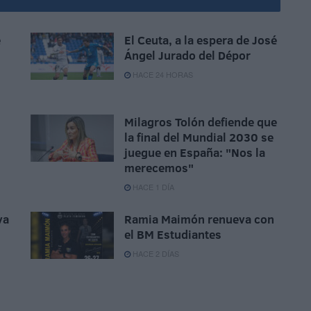
e
El Ceuta, a la espera de José
Ángel Jurado del Dépor
HACE 24 HORAS
Milagros Tolón defiende que
la final del Mundial 2030 se
juegue en España: "Nos la
merecemos"
HACE 1 DÍA
va
Ramia Maimón renueva con
el BM Estudiantes
HACE 2 DÍAS