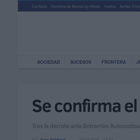
Contacto
Horarios de Barcos by Kikoto
Vuelos
Sorteo Cruz
SOCIEDAD
SUCESOS
FRONTERA
J
Se confirma el
Tras la derrota ante Entrerríos Automatiz
Por
Juan Zaldívar
26/04/2026 - 13:57