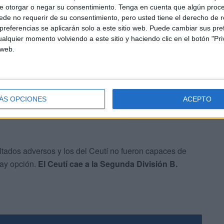
e otorgar o negar su consentimiento.
Tenga en cuenta que algún proc
de no requerir de su consentimiento, pero usted tiene el derecho de r
enín’, pero tras una mala primera vuelta, el técnico
referencias se aplicarán solo a este sitio web. Puede cambiar sus pref
a Castro. Con este gallego comenzaron bastante bien,
alquier momento volviendo a este sitio y haciendo clic en el botón "Pri
 web.
 rozaron la salida del descenso. Se creía en la
ÁS OPCIONES
ACEPTO
ltados adversos y los del Ceutí no fueron capaces de
 hay opción.
El Ceutí cae a la Segunda División B.