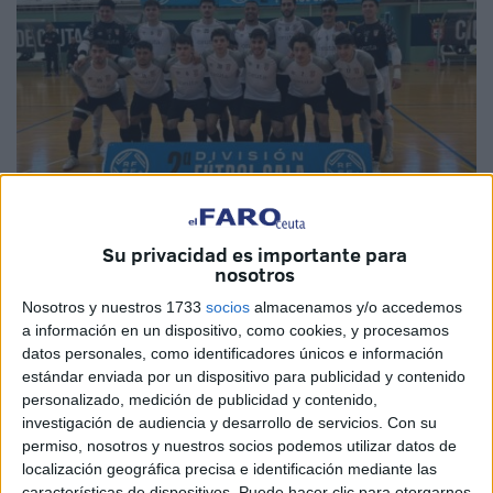
Su privacidad es importante para
nosotros
Imagen de archivo
Nosotros y nuestros 1733
socios
almacenamos y/o accedemos
a información en un dispositivo, como cookies, y procesamos
datos personales, como identificadores únicos e información
estándar enviada por un dispositivo para publicidad y contenido
Partido trascendental en el Guillermo Molina
. Ceuta era
personalizado, medición de publicidad y contenido,
testigo de un partido indispensable para las aspiraciones
investigación de audiencia y desarrollo de servicios.
Con su
de la
UA Ceutí
de cara a
la permanencia en Segunda
permiso, nosotros y nuestros socios podemos utilizar datos de
División
. Tocaba el partido aplazado ante el Gasifred
localización geográfica precisa e identificación mediante las
características de dispositivos. Puede hacer clic para otorgarnos