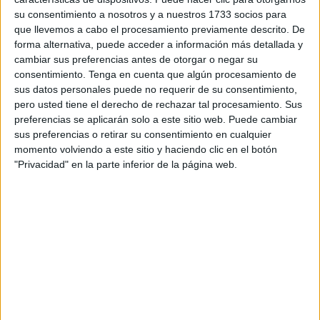
Ibiza.
su consentimiento a nosotros y a nuestros 1733 socios para
que llevemos a cabo el procesamiento previamente descrito. De
El equipo de Nacho García llegaba al encuentro con
forma alternativa, puede acceder a información más detallada y
gran necesidad de puntuar para no descolgarse de
cambiar sus preferencias antes de otorgar o negar su
cara al tramo final del curso
. Un partido aplazado por un
consentimiento.
Tenga en cuenta que algún procesamiento de
temporal, en medio de otro, todo enmarcado en el hambre
sus datos personales puede no requerir de su consentimiento,
pero usted tiene el derecho de rechazar tal procesamiento. Sus
de puntos, goles y buenos resultados. Perdió el Ceutí por
preferencias se aplicarán solo a este sitio web. Puede cambiar
2-3.
sus preferencias o retirar su consentimiento en cualquier
momento volviendo a este sitio y haciendo clic en el botón
La primera parte
"Privacidad" en la parte inferior de la página web.
Los primeros veinte minutos sobre el 40x20 del Guillermo
Molina no fueron los mejores ni los más fructíferos, aunque
se enmendaron con trabajo. Ciertamente, tensaban mucho
e una plantilla necesitada.
Los duelos estuvieron muy repartidos entre ambos
conjuntos, ambos arietes y el trabajo necesitado de ambos