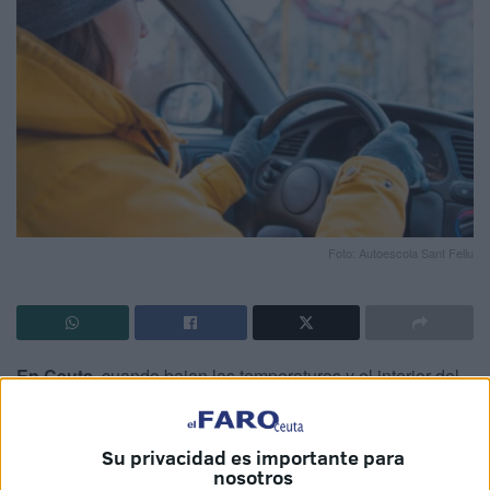
Foto: Autoescola Sant Feliu
En Ceuta
, cuando bajan las temperaturas y el interior del
coche aún está frío, es habitual arrancar con el
chaquetón
puesto
. Sin embargo,
conducir con abrigo o ropa de
Su privacidad es importante para
invierno voluminosa
plantea una duda recurrente entre
nosotros
los conductores:
¿puede la DGT multar por llevar abrigo