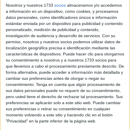
Nosotros y nuestros 1733
socios
almacenamos y/o accedemos
al volante?
La respuesta no es tan simple, ya que no
a información en un dispositivo, como cookies, y procesamos
depende de la prenda en sí, sino de cómo afecta a la
datos personales, como identificadores únicos e información
seguridad durante la conducción.
estándar enviada por un dispositivo para publicidad y contenido
personalizado, medición de publicidad y contenido,
No existe ninguna norma que prohíba expresamente
investigación de audiencia y desarrollo de servicios.
Con su
conducir con abrigo
, bufanda o chaqueta gruesa. Aun
permiso, nosotros y nuestros socios podemos utilizar datos de
localización geográfica precisa e identificación mediante las
así, la
Dirección General de Tráfico
ha advertido en
características de dispositivos. Puede hacer clic para otorgarnos
diversas ocasiones de los riesgos que supone
no contar
su consentimiento a nosotros y a nuestros 1733 socios para
con libertad total de movimientos al volante
, una
que llevemos a cabo el procesamiento previamente descrito. De
obligación que sí recoge el
Reglamento General de
forma alternativa, puede acceder a información más detallada y
cambiar sus preferencias antes de otorgar o negar su
Circulación
.
consentimiento.
Tenga en cuenta que algún procesamiento de
sus datos personales puede no requerir de su consentimiento,
Qué dice el Reglamento Circulación
pero usted tiene el derecho de rechazar tal procesamiento. Sus
preferencias se aplicarán solo a este sitio web. Puede cambiar
sobre conducir con abrigo
sus preferencias o retirar su consentimiento en cualquier
momento volviendo a este sitio y haciendo clic en el botón
La clave está en el
artículo 18
, que establece que el
"Privacidad" en la parte inferior de la página web.
conductor debe mantener su propia libertad de