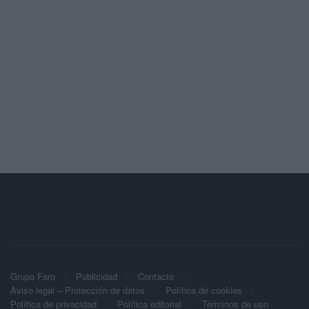
Grupo Faro
Publicidad
Contacto
Aviso legal – Protección de datos
Política de cookies
Política de privacidad
Política editorial
Términos de uso