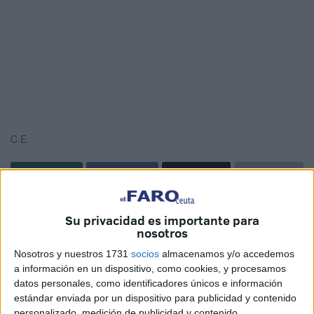
C.E.
La figura jurídica de la conformidad ha sido aplicada este
Su privacidad es importante para
miércoles en la Sección VI de la
Audiencia Provincial
de
nosotros
Cádiz en Ceuta, en cuyos banquillos se han sentado los
Nosotros y nuestros 1731
socios
almacenamos y/o accedemos
cuatro detenidos por un delito de tráfico de drogas ocurrido
a información en un dispositivo, como cookies, y procesamos
en agosto de 2020. Los cuatro se han reconocido
datos personales, como identificadores únicos e información
criminalmente responsables de los hechos, aceptando
estándar enviada por un dispositivo para publicidad y contenido
personalizado, medición de publicidad y contenido,