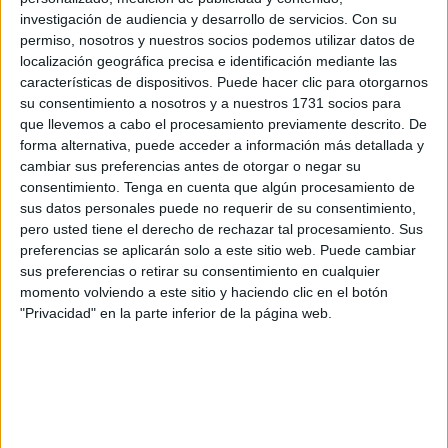
penas de 4 años y 7 meses de
cárcel
cada uno.
investigación de audiencia y desarrollo de servicios.
Con su
permiso, nosotros y nuestros socios podemos utilizar datos de
Los acusados fueron detenidos con casi mil kilos de
localización geográfica precisa e identificación mediante las
hachís a bordo de una
narcolancha
que fue intervenida
características de dispositivos. Puede hacer clic para otorgarnos
por la Guardia Civil el 6 de agosto del año pasado. Hubo
su consentimiento a nosotros y a nuestros 1731 socios para
persecución y en la misma uno de ellos terminó en el
que llevemos a cabo el procesamiento previamente descrito. De
forma alternativa, puede acceder a información más detallada y
hospital universitario de Ceuta. A la pena de prisión se le
cambiar sus preferencias antes de otorgar o negar su
añade dos multas a cada uno de 4 millones además del
consentimiento.
Tenga en cuenta que algún procesamiento de
comiso de la embarcación intervenida.
sus datos personales puede no requerir de su consentimiento,
pero usted tiene el derecho de rechazar tal procesamiento. Sus
Los acusados han aceptado las penas. Son marroquíes y
preferencias se aplicarán solo a este sitio web. Puede cambiar
hay un belga y un francés. Todos ellos, de común acuerdo,
sus preferencias o retirar su consentimiento en cualquier
momento volviendo a este sitio y haciendo clic en el botón
ocupaban la narcolancha intervenida por el Servicio
"Privacidad" en la parte inferior de la página web.
Marítimo de la Benemérita. Esa intervención fue una de las
más numerosas registrada el pasado verano, que
se saldó
con casi una tonelada de hachís repartido en fardos
que pretendían colar en la Península
.