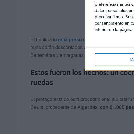
preferencias antes d
datos personales pue
procesamiento. Sus p
consentimiento en cu
inferior de la página
El implicado
está preso desde el 30 de enero 
rejas serán descontados de la pena firme señalad
Benemérita y entregadas al área de Sanidad para 
M
Estos fueron los hechos: un coc
ruedas
El protagonista de este procedimiento judicial fu
Ceuta, procedente de Algeciras,
con 81.000 past