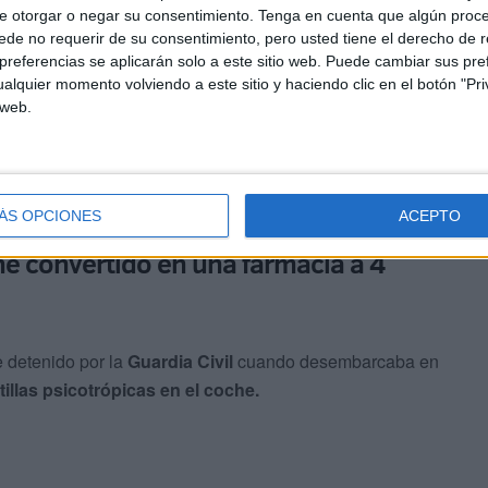
e otorgar o negar su consentimiento.
Tenga en cuenta que algún proc
de no requerir de su consentimiento, pero usted tiene el derecho de r
referencias se aplicarán solo a este sitio web. Puede cambiar sus pref
alquier momento volviendo a este sitio y haciendo clic en el botón "Pri
 web.
de este año
, por lo que los días que ha cumplido ya entre
a. Las pastillas quedaron intervenidas por la
su análisis y posterior destrucción.
ÁS OPCIONES
ACEPTO
he convertido en una farmacia a 4
e detenido por la
Guardia Civil
cuando desembarcaba en
illas psicotrópicas en el coche.