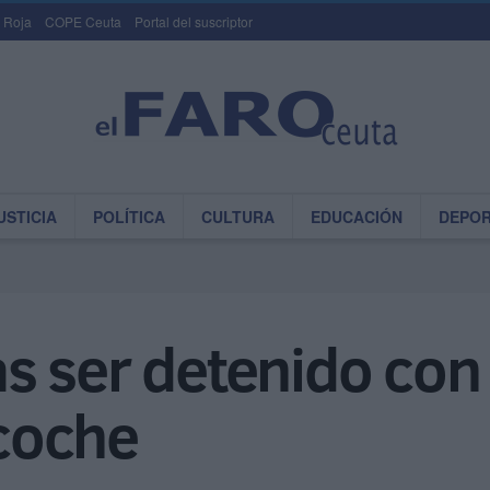
 Roja
COPE Ceuta
Portal del suscriptor
USTICIA
POLÍTICA
CULTURA
EDUCACIÓN
DEPO
s ser detenido con
 coche