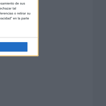
esamiento de sus
echazar tal
erencias o retirar su
vacidad" en la parte