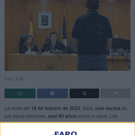
Foto: D.N.
La tarde del
18 de febrero de 2023
, Sara,
una vecina
de,
por aquel entonces,
casi 80 años
volvió a nacer. Los
Bomberos
la
rescataron del interior de su vivienda
, en
la avenida de Madrid,
después de un incendio
cuyo