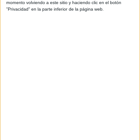
prisión por lo que se ha acordado su libertad.
momento volviendo a este sitio y haciendo clic en el botón
"Privacidad" en la parte inferior de la página web.
Reconocimiento de los hechos
En un principio
, de acuerdo con la calificación fiscal