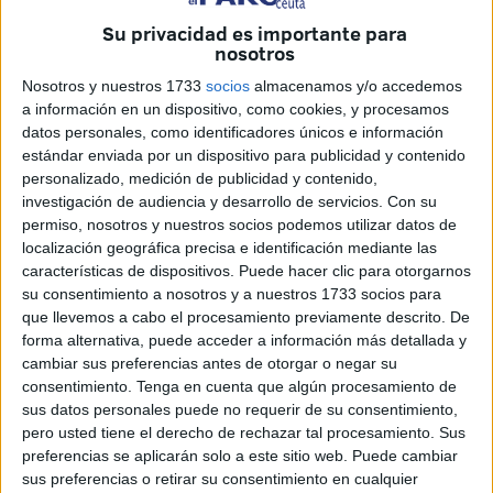
origen
se atribuyó
a su propio hijo
. Hoy la Audiencia de
Su privacidad es importante para
Ceuta ha sentado en el banquillo al llamado E.V.A., quien
nosotros
ha reconocido los hechos y aceptado una pena de 2 años,
Nosotros y nuestros 1733
socios
almacenamos y/o accedemos
4 meses y 10 días de cárcel.
a información en un dispositivo, como cookies, y procesamos
datos personales, como identificadores únicos e información
Desde ese momento lleva cumpliendo medida privativa de
estándar enviada por un dispositivo para publicidad y contenido
libertad y esta mañana ante el tribunal del máximo órgano
personalizado, medición de publicidad y contenido,
investigación de audiencia y desarrollo de servicios.
Con su
judicial de nuestra ciudad
ha confesado
ser el
permiso, nosotros y nuestros socios podemos utilizar datos de
responsable de un delito de daños por incendio.
localización geográfica precisa e identificación mediante las
características de dispositivos. Puede hacer clic para otorgarnos
La Fiscalía cree que, tras discutir con su madre, se encerró
su consentimiento a nosotros y a nuestros 1733 socios para
en su habitación y prendió fuego a los muebles, lo que dio
que llevemos a cabo el procesamiento previamente descrito. De
pie a un incendio en todo el hogar.
forma alternativa, puede acceder a información más detallada y
cambiar sus preferencias antes de otorgar o negar su
La madre ha rechazado percibir alguna indemnización y
consentimiento.
Tenga en cuenta que algún procesamiento de
ha sido informada de la existencia de un acuerdo y de la
sus datos personales puede no requerir de su consentimiento,
pero usted tiene el derecho de rechazar tal procesamiento. Sus
condena dictada para su hijo. La cárcel fijada es
preferencias se aplicarán solo a este sitio web. Puede cambiar
prácticamente la correspondiente al tiempo que lleva en
sus preferencias o retirar su consentimiento en cualquier