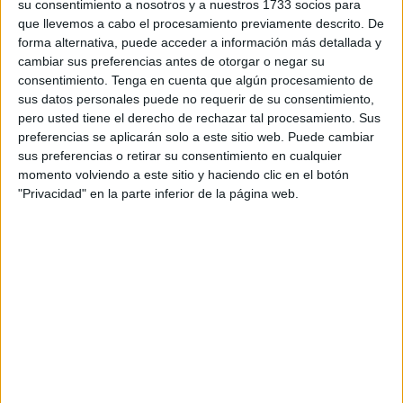
su consentimiento a nosotros y a nuestros 1733 socios para
sido identificados.
que llevemos a cabo el procesamiento previamente descrito. De
forma alternativa, puede acceder a información más detallada y
En sentencia, a cuyo contenido ha tenido acceso este
cambiar sus preferencias antes de otorgar o negar su
periódico, se recoge como probado que, en la madrugada
consentimiento.
Tenga en cuenta que algún procesamiento de
del 23 de febrero del año pasado, el llamado I.C.E.O.
sus datos personales puede no requerir de su consentimiento,
quemó dos contenedores
valorados en 1.898 euros
. Lo
pero usted tiene el derecho de rechazar tal procesamiento. Sus
preferencias se aplicarán solo a este sitio web. Puede cambiar
hizo en compañía de una pareja no identificada.
sus preferencias o retirar su consentimiento en cualquier
momento volviendo a este sitio y haciendo clic en el botón
A pesar de que el ahora condenado negó esta acción, se
"Privacidad" en la parte inferior de la página web.
han tenido en cuenta
testificales de peso
para
fundamentar la resolución ya notificada a las partes. La
misma no es firme, ya que cabe presentar recurso ante la
Audiencia.
De la negativa a la clara
identificación
El acusado negó
la quema, señalando que en ese