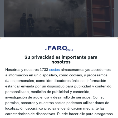
Su privacidad es importante para
Imagen de archivo
nosotros
Nosotros y nuestros 1733
socios
almacenamos y/o accedemos
a información en un dispositivo, como cookies, y procesamos
datos personales, como identificadores únicos e información
El magistrado titular del
Juzgado de lo Penal número 2
estándar enviada por un dispositivo para publicidad y contenido
de Ceuta
ha condenado
a un joven por la
quema de dos
personalizado, medición de publicidad y contenido,
contenedores en Loma Colmenar
, suceso ocurrido en
investigación de audiencia y desarrollo de servicios.
Con su
febrero de 2024
.
permiso, nosotros y nuestros socios podemos utilizar datos de
localización geográfica precisa e identificación mediante las
Junto a él
participaron otros dos individuos
que no han
características de dispositivos. Puede hacer clic para otorgarnos