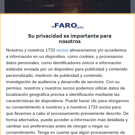
Su privacidad es importante para
nosotros
Nosotros y nuestros 1733
socios
almacenamos y/o accedemos
Imagen de archivo
a información en un dispositivo, como cookies, y procesamos
datos personales, como identificadores únicos e información
estándar enviada por un dispositivo para publicidad y contenido
personalizado, medición de publicidad y contenido,
La titular del
Juzgado de lo Penal número 1
de Ceuta
investigación de audiencia y desarrollo de servicios.
Con su
permiso, nosotros y nuestros socios podemos utilizar datos de
dejó visto para sentencia un
juicio
en el que un joven se
localización geográfica precisa e identificación mediante las
enfrenta a 4 años de
cárcel
por la quema de varios
características de dispositivos. Puede hacer clic para otorgarnos
contenedores en las proximidades de las barriadas de
su consentimiento a nosotros y a nuestros 1733 socios para
Bermudo Soriano y Huerta Téllez, en unos hechos
que llevemos a cabo el procesamiento previamente descrito. De
forma alternativa, puede acceder a información más detallada y
ocurridos en abril de este año en Ceuta.
cambiar sus preferencias antes de otorgar o negar su
consentimiento.
Tenga en cuenta que algún procesamiento de
Este juicio que comenzó el pasado 8 de diciembre ha