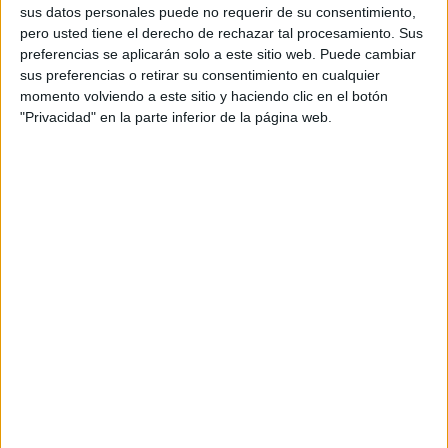
sus datos personales puede no requerir de su consentimiento,
tenido la continuación en la jornada de este lunes con la
pero usted tiene el derecho de rechazar tal procesamiento. Sus
testifical de un policía nacional y los informes finales de las
preferencias se aplicarán solo a este sitio web. Puede cambiar
partes.
sus preferencias o retirar su consentimiento en cualquier
momento volviendo a este sitio y haciendo clic en el botón
El policía que intervino en este caso señaló que lo primero
"Privacidad" en la parte inferior de la página web.
que hizo fue intentar sofocar las llamas con los vecinos de
la zona, que fueron las personas que le dieron las
características de
las personas que incendiaron hasta 6
contenedores
. Remarcó que le dijeron que uno iba de
rojo y verde, que coincidió con la vestimenta que llevaba el
acusado cuando fue detenido minutos después.
Asimismo, el agente explicó que le transmitió a los
compañeros las características que los vecinos les habían
señalado, y que los detenidos coincidía con todo lo
manifestado.
Ya una vez que declararon todos los acusados, se dio