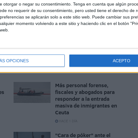
e otorgar o negar su consentimiento.
Tenga en cuenta que algún proc
de no requerir de su consentimiento, pero usted tiene el derecho de r
referencias se aplicarán solo a este sitio web. Puede cambiar sus pref
alquier momento volviendo a este sitio y haciendo clic en el botón "Pri
 web.
ÁS OPCIONES
ACEPTO
Más personal forense,
es
fiscales y abogados para
responder a la entrada
masiva de inmigrantes en
Ceuta
HACE 1 DÍA
"Cara de póker" ante el