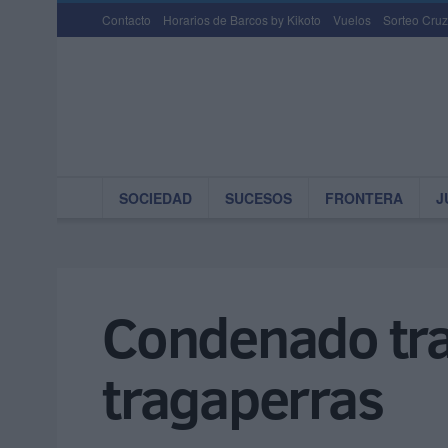
Contacto
Horarios de Barcos by Kikoto
Vuelos
Sorteo Cruz
SOCIEDAD
SUCESOS
FRONTERA
J
Condenado tras
tragaperras