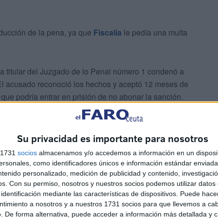
educción de la pena, ya que
Fiscalía
le pedía una multa
, la titular del Juzgado de lo Penal número 1 condenó a
El acusado reconoció los hechos y aceptó 12 meses de
 que podría entrar en prisión de no abonar la sanción.
Su privacidad es importante para nosotros
s 1731
socios
almacenamos y/o accedemos a información en un disposit
sonales, como identificadores únicos e información estándar enviada 
juicio
ocurrieron en mayo de este año. El acusado, sobre
ntenido personalizado, medición de publicidad y contenido, investigaci
icial a bordo de vehículo circulando por la calle Juan I
os.
Con su permiso, nosotros y nuestros socios podemos utilizar datos 
identificación mediante las características de dispositivos. Puede hacer
o que le habilitase para ello por pérdida total de los
ntimiento a nosotros y a nuestros 1731 socios para que llevemos a ca
ue carecía de permiso.
. De forma alternativa, puede acceder a información más detallada y 