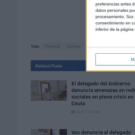
preferencias antes d
datos personales pue
procesamiento. Sus p
consentimiento en cu
inferior de la página
Tags:
Fiscalía
Juicios
Juzgados
M
Related
Posts
El delegado del Gobierno
denuncia amenazas en red
sociales en plena crisis en
Ceuta
HACE 7 HORAS
Vox denuncia al delegado