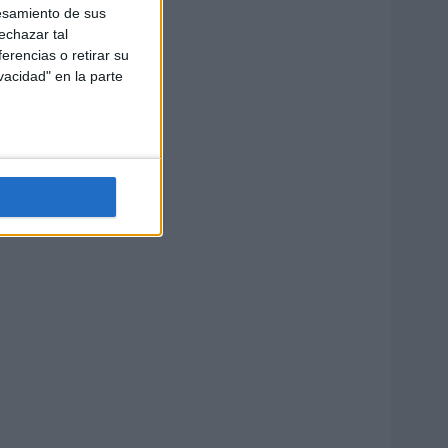
esamiento de sus
echazar tal
erencias o retirar su
vacidad" en la parte