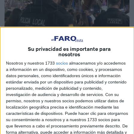
Su privacidad es importante para
Imagen de archivo
nosotros
Nosotros y nuestros 1733
socios
almacenamos y/o accedemos
a información en un dispositivo, como cookies, y procesamos
datos personales, como identificadores únicos e información
Fue una de las
agresiones sexuales ocurridas en la
estándar enviada por un dispositivo para publicidad y contenido
pasada Feria
de Ceuta. El llamado M.A.M. terminó
personalizado, medición de publicidad y contenido,
detenido
en la madrugada del 3 de agosto cuando,
a la
investigación de audiencia y desarrollo de servicios.
Con su
salida del recinto feria
l, se abalanzó contra una joven de
permiso, nosotros y nuestros socios podemos utilizar datos de
localización geográfica precisa e identificación mediante las
manera sorpresiva.
características de dispositivos. Puede hacer clic para otorgarnos
su consentimiento a nosotros y a nuestros 1733 socios para
La agarró fuertemente del brazo para tocarle, forcejeando
que llevemos a cabo el procesamiento previamente descrito. De
con la víctima que pudo finalmente zafarse de él y pedir
forma alternativa, puede acceder a información más detallada y