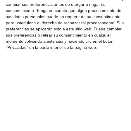
ayuda a la Policía.
cambiar sus preferencias antes de otorgar o negar su
consentimiento.
Tenga en cuenta que algún procesamiento de
La joven sufrió lesiones en brazo y muslo y ahora el autor
sus datos personales puede no requerir de su consentimiento,
ha sido
condenado
por delito de
agresión sexual
con la
pero usted tiene el derecho de rechazar tal procesamiento. Sus
preferencias se aplicarán solo a este sitio web. Puede cambiar
agravante específica de empleo de violencia y otro leve de
sus preferencias o retirar su consentimiento en cualquier
lesiones.
momento volviendo a este sitio y haciendo clic en el botón
"Privacidad" en la parte inferior de la página web.
Por el primer delito, se le impone una pena de 2 años de
prisión, además de 1 año de libertad vigilada. Se
contempla una inhabilitación especial para el desempeño
de cualquier profesión, oficio o actividades sean o no
retribuidas que conlleve contacto regular y directo con
personas menores de edad por un tiempo de 3 años.
Además, no podrá acercarse a la joven a menos de 100
metros de su lugar de trabajo o cualquier otro en el que se
encuentre, algo que deberá respetarse aun cuando la
víctima
no se encuentre allí. Así también no podrá