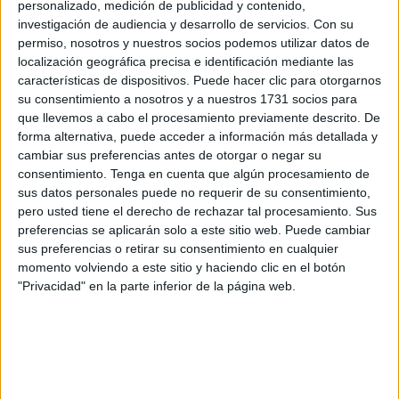
participar en los
disturbios registrados a comienzos de
personalizado, medición de publicidad y contenido,
octubre
en el marco de las protestas convocadas por el
investigación de audiencia y desarrollo de servicios.
Con su
permiso, nosotros y nuestros socios podemos utilizar datos de
movimiento juvenil
‘GENZ212’
, conocido como la
localización geográfica precisa e identificación mediante las
Generación Z
.
características de dispositivos. Puede hacer clic para otorgarnos
su consentimiento a nosotros y a nuestros 1731 socios para
Según informó el portal del
Ministerio de Justicia
que llevemos a cabo el procesamiento previamente descrito. De
marroquí
, el condenado, identificado con las iniciales
B.
forma alternativa, puede acceder a información más detallada y
A.
, fue declarado culpable de formación de "banda
cambiar sus preferencias antes de otorgar o negar su
consentimiento.
Tenga en cuenta que algún procesamiento de
criminal", "uso de la fuerza" para la "destrucción
sus datos personales puede no requerir de su consentimiento,
intencionada de bienes", así como del "deterioro de bienes
pero usted tiene el derecho de rechazar tal procesamiento. Sus
destinados al uso público".
preferencias se aplicarán solo a este sitio web. Puede cambiar
sus preferencias o retirar su consentimiento en cualquier
Condena por violencia y
momento volviendo a este sitio y haciendo clic en el botón
"Privacidad" en la parte inferior de la página web.
desobediencia
El tribunal también lo halló responsable de
ultraje y
violencia contra agentes de la fuerza pública
,
desobediencia
y
obstrucción de la vía pública
mediante