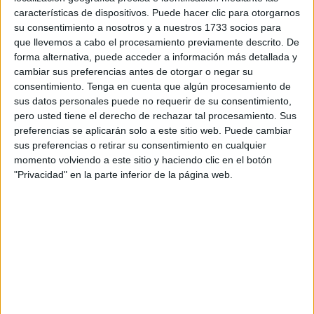
El ingreso del público, con una media de
edad
características de dispositivos. Puede hacer clic para otorgarnos
adolescente
, se dio con toma de temperatura a todos los
su consentimiento a nosotros y a nuestros 1733 socios para
asistentes y, desde la organización, recordatorios
que llevemos a cabo el procesamiento previamente descrito. De
forma alternativa, puede acceder a información más detallada y
constantes para que se mantuvieran las distancias, se
cambiar sus preferencias antes de otorgar o negar su
utilizara el gel hidroalcohólico y, por encima de todo, el
consentimiento.
Tenga en cuenta que algún procesamiento de
público llevara siempre su mascarilla bien puesta.
sus datos personales puede no requerir de su consentimiento,
Indicaciones que se intentaron cumplir, en la medida de lo
pero usted tiene el derecho de rechazar tal procesamiento. Sus
preferencias se aplicarán solo a este sitio web. Puede cambiar
posible como suele ocurrir en este tipo de eventos.
sus preferencias o retirar su consentimiento en cualquier
momento volviendo a este sitio y haciendo clic en el botón
Las ganas por vibrar con Soto Asa y su música se dejaron
"Privacidad" en la parte inferior de la página web.
sentir desde el primer momento, tras la actuación de los
teloneros anunciados: Majin Bu, Fetiha Charradi,
Delosbloque, SVJ y Jackie Xan Dj.
Se disfrutó con cada uno de los temas que Soto Asa
dedicó en el Auditorio de la Marina a, como a él le gusta
decir, toda la “chavalería” caballa. Aunque la pandemia,
probablemente, dejó en casa a más de uno sí hubo