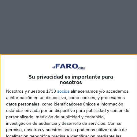
Imágenes: Jesús Galindo
Su privacidad es importante para
nosotros
Nosotros y nuestros 1733
socios
almacenamos y/o accedemos
Le estaban esperando desde hacía tiempo y eso se notó, y
a información en un dispositivo, como cookies, y procesamos
mucho. El regreso de
Soto Asa a Ceuta
, a su casa, más
datos personales, como identificadores únicos e información
estándar enviada por un dispositivo para publicidad y contenido
de dos años después, tratando de sortear a la pandemia
personalizado, medición de publicidad y contenido,
en uno de sus momentos más difíciles, estuvo lleno de
investigación de audiencia y desarrollo de servicios.
Con su
ganas, energía y buenas vibraciones.
Música
de la buena.
permiso, nosotros y nuestros socios podemos utilizar datos de
localización geográfica precisa e identificación mediante las