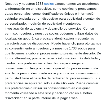
Nosotros y nuestros 1733
socios
almacenamos y/o accedemos
el Informe que la institución ha dado a conocer tanto a los
a información en un dispositivo, como cookies, y procesamos
medios de comunicación como a la propia Cámara.
datos personales, como identificadores únicos e información
Fuentes de la Guardia Civil han confirmado a El Faro de
estándar enviada por un dispositivo para publicidad y contenido
Ceuta que no solo se solucionó prácticamente todo lo
personalizado, medición de publicidad y contenido,
investigación de audiencia y desarrollo de servicios.
Con su
advertido por el Defensor sino que además se sigue
permiso, nosotros y nuestros socios podemos utilizar datos de
avanzando en el cumplimiento de mejoras que el propio
localización geográfica precisa e identificación mediante las
Instituto Armado consideró que debían ser atendidas
características de dispositivos. Puede hacer clic para otorgarnos
conforme a las regulaciones existentes sin que las mismas
su consentimiento a nosotros y a nuestros 1733 socios para
que llevemos a cabo el procesamiento previamente descrito. De
hubieran sido objeto de valoración o crítica por parte del
forma alternativa, puede acceder a información más detallada y
área bajo la tutela de Ángel Gabilondo.
cambiar sus preferencias antes de otorgar o negar su
consentimiento.
Tenga en cuenta que algún procesamiento de
En la visita a Ceuta, el Defensor instó a hacer
sus datos personales puede no requerir de su consentimiento,
pero usted tiene el derecho de rechazar tal procesamiento. Sus
una mejora integral de los calabozos de los
preferencias se aplicarán solo a este sitio web. Puede cambiar
juzgados, hasta el punto de dotarlos de
sus preferencias o retirar su consentimiento en cualquier
‘dignificación
momento volviendo a este sitio y haciendo clic en el botón
"Privacidad" en la parte inferior de la página web.
¿Qué es lo que vio el Defensor? De entrada se dio