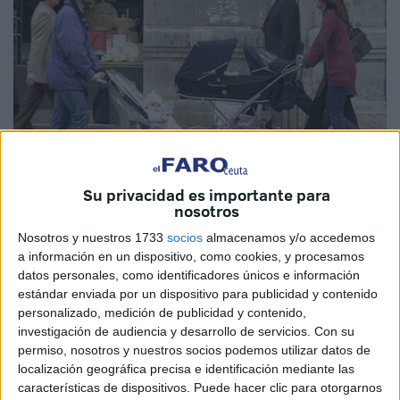
Su privacidad es importante para
EFE
nosotros
Nosotros y nuestros 1733
socios
almacenamos y/o accedemos
a información en un dispositivo, como cookies, y procesamos
datos personales, como identificadores únicos e información
estándar enviada por un dispositivo para publicidad y contenido
Para acceder a la
pensión de jubilación
, es
personalizado, medición de publicidad y contenido,
imprescindible tener 65 años y contar con al menos 15
investigación de audiencia y desarrollo de servicios.
Con su
permiso, nosotros y nuestros socios podemos utilizar datos de
años de cotización en la
vida laboral
, no solo en Ceuta,
localización geográfica precisa e identificación mediante las
sino en todo el territorio nacional.
características de dispositivos. Puede hacer clic para otorgarnos