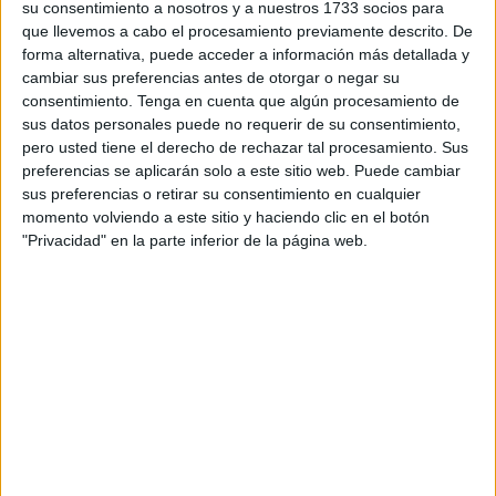
su consentimiento a nosotros y a nuestros 1733 socios para
A partir de ese punto, influyen tanto las bases de
que llevemos a cabo el procesamiento previamente descrito. De
cotización
de los últimos años de vida laboral como el
forma alternativa, puede acceder a información más detallada y
total de años registrados en un régimen de la Seguridad
cambiar sus preferencias antes de otorgar o negar su
Social. Sin embargo, ¿qué ocurre con quienes no
consentimiento.
Tenga en cuenta que algún procesamiento de
sus datos personales puede no requerir de su consentimiento,
cotizaron en ciertos periodos, como aquellos que
pero usted tiene el derecho de rechazar tal procesamiento. Sus
realizaron prácticas?
preferencias se aplicarán solo a este sitio web. Puede cambiar
sus preferencias o retirar su consentimiento en cualquier
El Ministerio de Inclusión,
Seguridad Social
y
momento volviendo a este sitio y haciendo clic en el botón
Migraciones ha implementado un nuevo convenio que
"Privacidad" en la parte inferior de la página web.
permite a determinados trabajadores sumar gratis hasta
cinco años adicionales de cotización, siempre que
cumplan ciertos requisitos relacionados con la etapa
formativa de la trayectoria laboral.
Este convenio, impulsado por el Ministerio de Elma Saiz,
busca reconocer la cotización de
aquellos que en el
pasado realizaron prácticas formativas
, prácticas
académicas externas o participaron como graduados