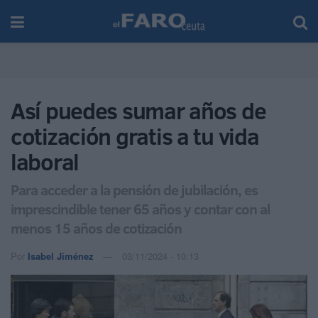
Así puedes sumar años de
cotización gratis a tu vida
laboral
Para acceder a la pensión de jubilación, es
imprescindible tener 65 años y contar con al
menos 15 años de cotización
Por
Isabel Jiménez
03/11/2024 - 10:13