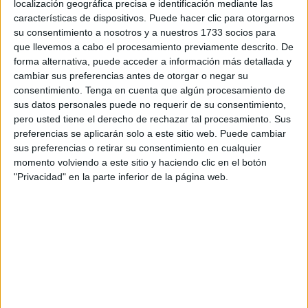
localización geográfica precisa e identificación mediante las
Nacional de Educación a Distancia (UNED), permitiendo
características de dispositivos. Puede hacer clic para otorgarnos
que los internos interesados puedan matricularse en los
su consentimiento a nosotros y a nuestros 1733 socios para
que llevemos a cabo el procesamiento previamente descrito. De
grados que imparte esta institución, con el objetivo de
forma alternativa, puede acceder a información más detallada y
continuar su formación académica mientras cumplen su
cambiar sus preferencias antes de otorgar o negar su
condena.
consentimiento.
Tenga en cuenta que algún procesamiento de
sus datos personales puede no requerir de su consentimiento,
Gracias a este convenio, por primera vez se realizan
pero usted tiene el derecho de rechazar tal procesamiento. Sus
exámenes presenciales en el
Centro Penitenciario
de
preferencias se aplicarán solo a este sitio web. Puede cambiar
sus preferencias o retirar su consentimiento en cualquier
Ceuta, con la supervisión de un Tribunal examinador que
momento volviendo a este sitio y haciendo clic en el botón
garantiza el correcto desarrollo de las pruebas. Entre los
"Privacidad" en la parte inferior de la página web.
grados seleccionados por los internos se encuentran el
Grado en Derecho y el Grado en Criminología como los
más solicitados.
Esta iniciativa representa un paso significativo en el
avance
académico
de la población interna, ofreciendo
una valiosa oportunidad para que puedan continuar sus
estudios universitarios sin salir del centro, contribuyendo a