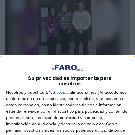
Imagen cedida
Su privacidad es importante para
nosotros
Nosotros y nuestros 1733
socios
almacenamos y/o accedemos
Esta semana han comenzado los exámenes de la
UNED
a información en un dispositivo, como cookies, y procesamos
en el Centro Penitenciario de Ceuta, los cuales se
datos personales, como identificadores únicos e información
estándar enviada por un dispositivo para publicidad y contenido
desarrollarán del 28 al 30 de enero.
personalizado, medición de publicidad y contenido,
investigación de audiencia y desarrollo de servicios.
Con su
La Secretaria General de Instituciones Penitenciarias
permiso, nosotros y nuestros socios podemos utilizar datos de
mantiene un convenio de colaboración con la Universidad