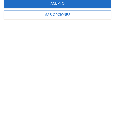
ACEPTO
recuperación.
MÁS OPCIONES
Tags:
Fomento
Miramar Bajo
Virgen del Carmen
Related
Posts
El Puerto de Ceuta pone en marcha las