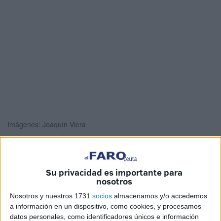
Imágenes: Joaquín Viera
Su privacidad es importante para
La empresa adjudicataria de los trabajos de desescombro
nosotros
y retirada de restos de antiguas viviendas del solar
Nosotros y nuestros 1731
socios
almacenamos y/o accedemos
comprado por la Ciudad Autónoma de Ceuta a Defensa en
a información en un dispositivo, como cookies, y procesamos
Miramar
para levantar la nueva
capilla de la Virgen del
datos personales, como identificadores únicos e información