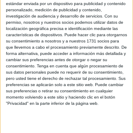
Carmen
ha comenzado este miércoles sus
trabajos
, que
estándar enviada por un dispositivo para publicidad y contenido
no interferirán con los de la construcción del futuro
personalizado, medición de publicidad y contenido,
polifuncional.
investigación de audiencia y desarrollo de servicios.
Con su
permiso, nosotros y nuestros socios podemos utilizar datos de
Los operarios han empezado a primera hora de la tarde a
localización geográfica precisa e identificación mediante las
características de dispositivos. Puede hacer clic para otorgarnos
consolidar el vallado de los terrenos, que cuentan con una
su consentimiento a nosotros y a nuestros 1731 socios para
superficie total de casi 3.500 metros cuadrados.
que llevemos a cabo el procesamiento previamente descrito. De
forma alternativa, puede acceder a información más detallada y
Las obras de erección de la nueva iglesia que
sustituirá a
cambiar sus preferencias antes de otorgar o negar su
la de La Almadraba
, inaugurada en 1940 y cerrada hace
consentimiento.
Tenga en cuenta que algún procesamiento de
casi tres años tras ser declarada en ruina,
saldrán a
sus datos personales puede no requerir de su consentimiento,
pero usted tiene el derecho de rechazar tal procesamiento. Sus
licitación
en cuanto la Demarcación de Carreteras dé su
preferencias se aplicarán solo a este sitio web. Puede cambiar
visto bueno definitivo a la modificación de la línea de
sus preferencias o retirar su consentimiento en cualquier
edificabilidad de la N-352 propuesta por la Consejería de
momento volviendo a este sitio y haciendo clic en el botón
Fomento.
"Privacidad" en la parte inferior de la página web.
Presupuestadas en 1,2 millones de euros, tendrán un
plazo de ejecución de entre cuatro y cinco meses, por lo
que
difícilmente podrán estar terminadas para el