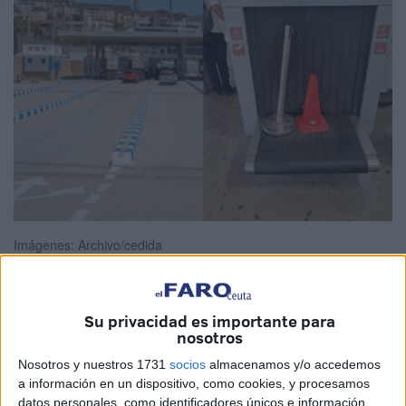
Imágenes: Archivo/cedida
Su privacidad es importante para
La ministra de Economía y Finanzas, Nadia Fettah,
nosotros
defendía hace solo unos días el conjunto de medidas
Nosotros y nuestros 1731
socios
almacenamos y/o accedemos
adoptadas para
mejorar la calidad de los servicios
a información en un dispositivo, como cookies, y procesamos
aduaneros y de seguridad
tanto para vehículos como
datos personales, como identificadores únicos e información