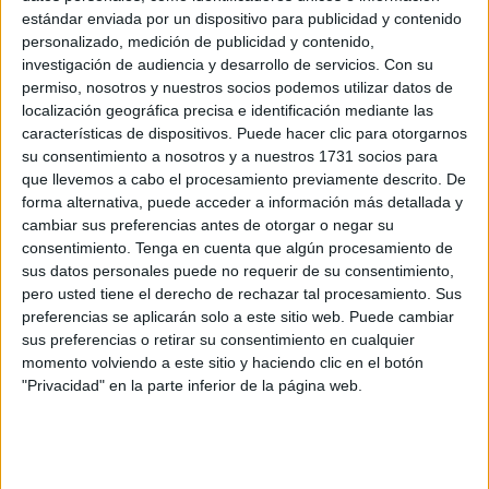
estándar enviada por un dispositivo para publicidad y contenido
para viajeros en el
paso fronterizo de Ceuta
.
personalizado, medición de publicidad y contenido,
investigación de audiencia y desarrollo de servicios.
Con su
Sobre el papel se valoraba la efectividad y agilidad en el
permiso, nosotros y nuestros socios podemos utilizar datos de
tránsito fronterizo, pero en el día a día parece que las
localización geográfica precisa e identificación mediante las
cosas no funcionan de esa manera.
características de dispositivos. Puede hacer clic para otorgarnos
su consentimiento a nosotros y a nuestros 1731 socios para
El ejemplo de esa
anómala situación
lo traslada un
que llevemos a cabo el procesamiento previamente descrito. De
ciudadano que tardó una hora en poder pasar por el filtro
forma alternativa, puede acceder a información más detallada y
cambiar sus preferencias antes de otorgar o negar su
porque, aun existiendo un escáner, el agente responsable
consentimiento.
Tenga en cuenta que algún procesamiento de
prefería estar haciendo los controles a mano.
sus datos personales puede no requerir de su consentimiento,
pero usted tiene el derecho de rechazar tal procesamiento. Sus
Así, tras un viaje largo para llegar a la frontera,
el
preferencias se aplicarán solo a este sitio web. Puede cambiar
problema se enquista en la aduana marroquí, en una
sus preferencias o retirar su consentimiento en cualquier
especie de colador en una ‘moderna’ frontera. “¿Usar
momento volviendo a este sitio y haciendo clic en el botón
"Privacidad" en la parte inferior de la página web.
el escáner?, mejor las manos”, consideran los
agentes.
Cola y esperas de hasta 1 hora