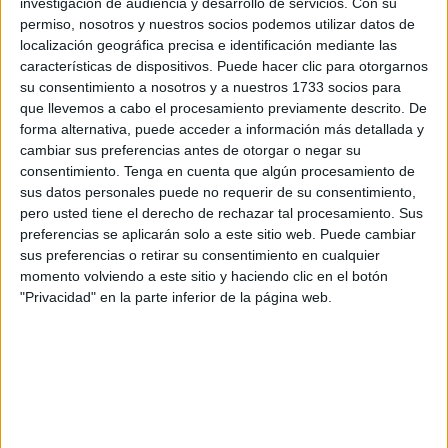
seguridad
tanto para vehículos como para viajeros en el
investigación de audiencia y desarrollo de servicios.
Con su
paso fronterizo de Ceuta.
permiso, nosotros y nuestros socios podemos utilizar datos de
localización geográfica precisa e identificación mediante las
El medio de comunicación marroquí achkayen.com explica
características de dispositivos. Puede hacer clic para otorgarnos
su consentimiento a nosotros y a nuestros 1733 socios para
que, en respuesta a una pregunta parlamentaria por
que llevemos a cabo el procesamiento previamente descrito. De
escrito, Nadia Fettah indicó que la Dirección de Aduanas e
forma alternativa, puede acceder a información más detallada y
Impuestos Indirectos ha implementado una serie de
cambiar sus preferencias antes de otorgar o negar su
medidas destinadas a acompañar la evolución de la
consentimiento.
Tenga en cuenta que algún procesamiento de
sus datos personales puede no requerir de su consentimiento,
actividad aduanera en sus distintas oficinas regionales y a
pero usted tiene el derecho de rechazar tal procesamiento. Sus
mejorar la calidad de sus servicios aduaneros y de
preferencias se aplicarán solo a este sitio web. Puede cambiar
seguridad en todos los niveles.
sus preferencias o retirar su consentimiento en cualquier
momento volviendo a este sitio y haciendo clic en el botón
Asimismo, en lo que respecta a la gestión de recursos
"Privacidad" en la parte inferior de la página web.
humanos, el paso fronterizo cuenta actualmente con 90
agentes pertenecientes a las categorías de oficina y
patrullas. Además, la dirección regional de Tánger-Tetuán-
Alhucemas
ha sido reforzada con 126 agentes
aduaneros
adicionales.