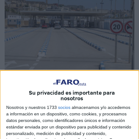
EFE
Su privacidad es importante para
nosotros
Nosotros y nuestros 1733
socios
almacenamos y/o accedemos
a información en un dispositivo, como cookies, y procesamos
La ministra de Economía y Finanzas, Nadia Fettah, ha
datos personales, como identificadores únicos e información
revelado el conjunto de medidas adoptadas recientemente
estándar enviada por un dispositivo para publicidad y contenido
para
mejorar la calidad de los servicios aduaneros y de
personalizado, medición de publicidad y contenido,