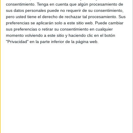
frente a cinco de los del
Zodiac Barceloneta
acabando el
consentimiento.
Tenga en cuenta que algún procesamiento de
cuarto con un contundente 5-1.
sus datos personales puede no requerir de su consentimiento,
pero usted tiene el derecho de rechazar tal procesamiento. Sus
En el segundo parcial, los de Peter Kubicsko mejoraron en
preferencias se aplicarán solo a este sitio web. Puede cambiar
sus preferencias o retirar su consentimiento en cualquier
defensa y ataque ya que los caballas consiguieron anotar
momento volviendo a este sitio y haciendo clic en el botón
dos tantos y frenar la oleada de los catalanes poniendo el
"Privacidad" en la parte inferior de la página web.
segundo cuarto con un 4-2 para los barceloneses e irse al
descanso con un 9-3 en el que el partido estaba ya
prácticamente sentenciado.
Tras la reanudación y la vuelta de vestuarios, el Zodiac
Barceloneta volvió a recuperar su mejor versión y fue a
más ya que anotó seis goles frente a uno del
CN Caballa
dejando sin opciones al equipo ceutí en el partido.
Los caballas seguían peleando contra uno de los mejores
conjuntos que hay a nivel nacional e incluso, europeo ya
que este equipo catalán actualmente disputa la