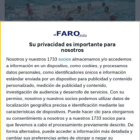
Su privacidad es importante para
nosotros
Imagen cedida
Nosotros y nuestros 1733
socios
almacenamos y/o accedemos
a información en un dispositivo, como cookies, y procesamos
datos personales, como identificadores únicos e información
estándar enviada por un dispositivo para publicidad y contenido
personalizado, medición de publicidad y contenido,
El
CN Caballa
de Ceuta peleó contra uno de los mejores
investigación de audiencia y desarrollo de servicios.
Con su
equipos que hay en toda Europa, como es el CN
permiso, nosotros y nuestros socios podemos utilizar datos de
localización geográfica precisa e identificación mediante las
Barceloneta. Los caballas hicieron lo que pudieron contra
características de dispositivos. Puede hacer clic para otorgarnos
el líder de la categoría pero cayeron por un 20-6 en la
su consentimiento a nosotros y a nuestros 1733 socios para
ciudad condal.
que llevemos a cabo el procesamiento previamente descrito. De
forma alternativa, puede acceder a información más detallada y
Un primer cuarto donde los ceutíes sólo anotaron un tanto
cambiar sus preferencias antes de otorgar o negar su