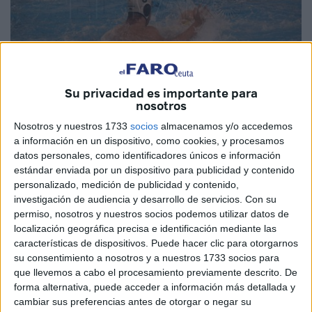
Su privacidad es importante para
nosotros
Imagen de archivo
Nosotros y nuestros 1733
socios
almacenamos y/o accedemos
a información en un dispositivo, como cookies, y procesamos
datos personales, como identificadores únicos e información
estándar enviada por un dispositivo para publicidad y contenido
El CN Caballa
tiene ante sí este sábado uno de los
personalizado, medición de publicidad y contenido,
encuentros más complicados de todo el campeonato. Los
investigación de audiencia y desarrollo de servicios.
Con su
permiso, nosotros y nuestros socios podemos utilizar datos de
de Ceuta se tienen que medir al Atl. Barceloneta, un rival
localización geográfica precisa e identificación mediante las
que peleará por el título y que tras cinco jornadas acumula
características de dispositivos. Puede hacer clic para otorgarnos
los mismos triunfos que partidos
.
su consentimiento a nosotros y a nuestros 1733 socios para
que llevemos a cabo el procesamiento previamente descrito. De
El conjunto catalán aspira todos los años a lograr la
forma alternativa, puede acceder a información más detallada y
primera posición, pero el Caballa va a tratar de ofrecer su
cambiar sus preferencias antes de otorgar o negar su