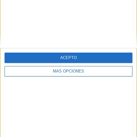
Related
Posts
Aplazado el amistoso entre el Ittihad de
Tánger y el FC Barcelona
HACE 13 HORAS
ACEPTO
El Ceuta, a la espera de José Ángel
Jurado del Dépor
MÁS OPCIONES
HACE 19 HORAS
Horario y dónde ver el XII Trofeo de
Feria: un Ceuta-Málaga para terminar la
pretemporada
HACE 21 HORAS
Milagros Tolón defiende que la final del
Mundial 2030 se juegue en España: "Nos
la merecemos"