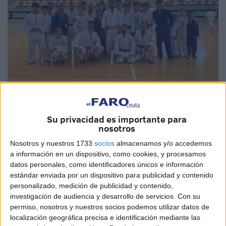
Imagen cedida
Su privacidad es importante para
nosotros
Nosotros y nuestros 1733
socios
almacenamos y/o accedemos
Cinco
judokas
ceutíes se desplazarán este fin de semana
a información en un dispositivo, como cookies, y procesamos
datos personales, como identificadores únicos e información
a Madrid. Concretamente, al municipio de
Villanueva de
estándar enviada por un dispositivo para publicidad y contenido
Odón
. Allí es donde se celebrará el próximo
domingo, día
personalizado, medición de publicidad y contenido,
22 de febrero
, la
Copa de España de judo.
Lo harán
investigación de audiencia y desarrollo de servicios.
Con su
junto a su entrenador en el gimnasio del
Club Ushiro
,
permiso, nosotros y nuestros socios podemos utilizar datos de
localización geográfica precisa e identificación mediante las
Rafael Muñoz, quién ha ofrecido todos los detalles acerca