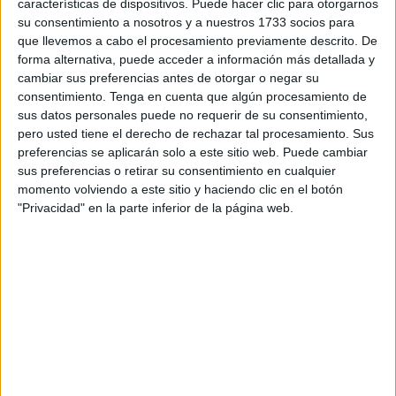
características de dispositivos. Puede hacer clic para otorgarnos
de esta cita internacional en la que la bandera de la ciudad
su consentimiento a nosotros y a nuestros 1733 socios para
autónoma estará presente de la mano de estos deportistas.
que llevemos a cabo el procesamiento previamente descrito. De
forma alternativa, puede acceder a información más detallada y
Claudio Mendoza, Omar Andalusí, Orlando Gutiérrez,
cambiar sus preferencias antes de otorgar o negar su
Francisco Casanova y Manuel Moles
son los nombres
consentimiento.
Tenga en cuenta que algún procesamiento de
de los judokas que formarán parte de la expedición
sus datos personales puede no requerir de su consentimiento,
pero usted tiene el derecho de rechazar tal procesamiento. Sus
caballa. Todos ellos lucharán en la
categoría de
preferencias se aplicarán solo a este sitio web. Puede cambiar
veteranos
, en edades comprendidas entre 34 y 80 años,
sus preferencias o retirar su consentimiento en cualquier
aunque en esta Copa de España también están incluidas
momento volviendo a este sitio y haciendo clic en el botón
otras muchas categorías.
"Privacidad" en la parte inferior de la página web.
Lo hará en categoría de veteranos
En el caso de la categoría de veteranos, los judokas
ceutíes ya conocen el formato de competición al que se
enfrentarán en Villanueva de Odón. Los grupos ya están
confeccionados, ya sea en formato liga compuesto por
entre 15-17 participantes, o en grupos más reducidos