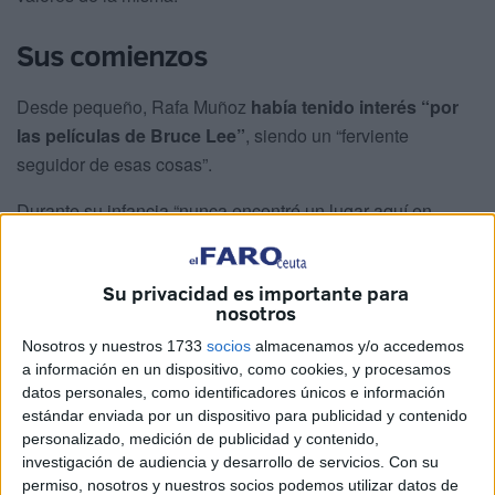
Sus comienzos
Desde pequeño, Rafa Muñoz
había tenido interés “por
las películas de Bruce Lee”
, siendo un “ferviente
seguidor de esas cosas”.
Durante su infancia “nunca encontré un lugar aquí en
Ceuta porque
siempre estábamos limitados
”.
Siendo un adolescente, concretamente a los 15 años, Rafa
Su privacidad es importante para
nosotros
Muñoz conoció el judo. “Lo conocí en un gimnasio que
tenía un profesor que se llamaba Arturo Santoro
, en el
Nosotros y nuestros 1733
socios
almacenamos y/o accedemos
año 75 aproximadamente, y empecé a hacer judo ahí con
a información en un dispositivo, como cookies, y procesamos
datos personales, como identificadores únicos e información
él en un gimnasio que estaba en el Cruce del Morro”.
estándar enviada por un dispositivo para publicidad y contenido
personalizado, medición de publicidad y contenido,
Arturo Santoro fue su mentor
hasta que llegó la época
investigación de audiencia y desarrollo de servicios.
Con su
de “irme a la mili”. Aún así, Rafa Muñoz había descubierta
permiso, nosotros y nuestros socios podemos utilizar datos de