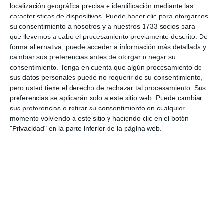
una pasión, por lo que decidió continuar en esta arte
localización geográfica precisa e identificación mediante las
marcial y “en León estuve en una gimnasio que se llamaba
características de dispositivos. Puede hacer clic para otorgarnos
su consentimiento a nosotros y a nuestros 1733 socios para
Kioto, donde estuve un año haciendo judo”.
que llevemos a cabo el procesamiento previamente descrito. De
forma alternativa, puede acceder a información más detallada y
cambiar sus preferencias antes de otorgar o negar su
consentimiento.
Tenga en cuenta que algún procesamiento de
sus datos personales puede no requerir de su consentimiento,
pero usted tiene el derecho de rechazar tal procesamiento. Sus
preferencias se aplicarán solo a este sitio web. Puede cambiar
sus preferencias o retirar su consentimiento en cualquier
momento volviendo a este sitio y haciendo clic en el botón
"Privacidad" en la parte inferior de la página web.
Su vuelta a Ceuta