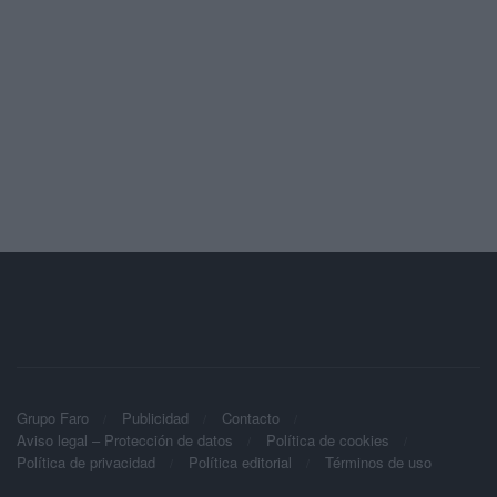
Grupo Faro
Publicidad
Contacto
Aviso legal – Protección de datos
Política de cookies
Política de privacidad
Política editorial
Términos de uso