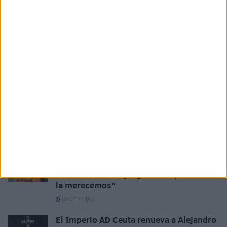
Aplazado el amistoso entre el Ittihad de
Tánger y el FC Barcelona
HACE 2 DÍAS
El Ceuta, a la espera de José Ángel
Jurado del Dépor
HACE 2 DÍAS
Horario y dónde ver el XII Trofeo de
Feria: un Ceuta-Málaga para terminar la
pretemporada
HACE 2 DÍAS
Milagros Tolón defiende que la final del
Mundial 2030 se juegue en España: "Nos
la merecemos"
HACE 2 DÍAS
El Imperio AD Ceuta renueva a Alejandro