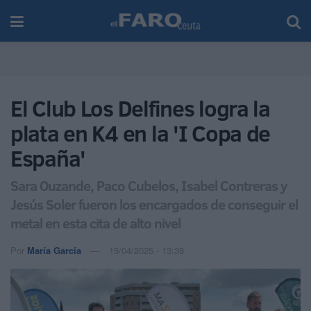
El Club Los Delfines logra la
plata en K4 en la 'I Copa de
España'
Sara Ouzande, Paco Cubelos, Isabel Contreras y
Jesús Soler fueron los encargados de conseguir el
metal en esta cita de alto nivel
Por
María García
15/04/2025 - 13:38