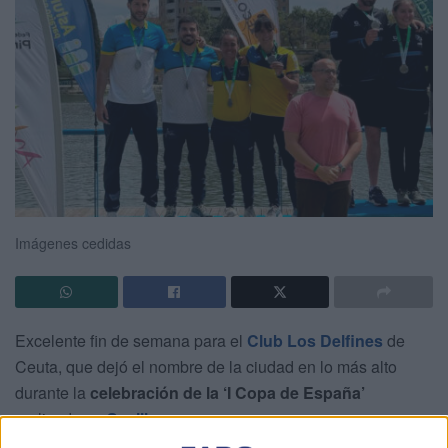
Imágenes cedidas
Excelente fin de semana para el
Club Los Delfines
de
Ceuta, que dejó el nombre de la ciudad en lo más alto
durante la
celebración de la ‘I Copa de España’
realizada en
Sevilla
.