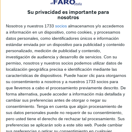
El club caballa ha conseguido
alzarse con la medalla de
plata en la modalidad K4 sobre la distancia de 500
Su privacidad es importante para
nosotros
metros
.
Sara Ouzande
,
Paco Cubelos
,
Isabel Contreras
y Jesús Soler se hicieron con la segunda posición, justo
Nosotros y nuestros 1733
socios
almacenamos y/o accedemos
a información en un dispositivo, como cookies, y procesamos
por detrás del Club Fluvial de Lugo, en el que compitieron
datos personales, como identificadores únicos e información
los subcampeones olímpicos Carlos Arévalo y Rodrigo
estándar enviada por un dispositivo para publicidad y contenido
Germade.
personalizado, medición de publicidad y contenido,
investigación de audiencia y desarrollo de servicios.
Con su
Unos buenos resultados
permiso, nosotros y nuestros socios podemos utilizar datos de
localización geográfica precisa e identificación mediante las
características de dispositivos. Puede hacer clic para otorgarnos
Tras los selectivos nacionales, los
piragüistas
del Club
su consentimiento a nosotros y a nuestros 1733 socios para
Los Delfines de Ceuta obtuvieron grandes resultados en
que llevemos a cabo el procesamiento previamente descrito. De
varias modalidades y categorías.
forma alternativa, puede acceder a información más detallada y
cambiar sus preferencias antes de otorgar o negar su
En el caso de los juveniles. El piragüista
Sulaiman
consentimiento.
Tenga en cuenta que algún procesamiento de
sus datos personales puede no requerir de su consentimiento,
desempeñó un gran rendimiento en las semifinales de
pero usted tiene el derecho de rechazar tal procesamiento. Sus
la modalidad K1 500 metros y 1.000 metros
. Dos
preferencias se aplicarán solo a este sitio web. Puede cambiar
pruebas en las que, finalmente, se hizo con una segunda
sus preferencias o retirar su consentimiento en cualquier